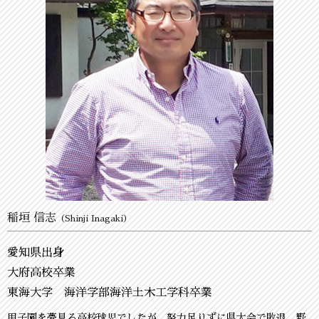
稲垣 信志
（Shinji Inagaki）
愛知県出身
大府高校卒業
東海大学 海洋学部海洋土木工学科卒業
甲子園を夢見る高校球児でしたが、努力足りずに県大会で敗退。野