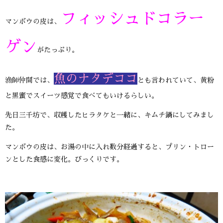
フィッシュドコラー
マンボウの皮は、
ゲン
がたっぷり。
魚のナタデココ
漁師仲間では、
とも言われていて、黄粉
と黒蜜でスイーツ感覚で食べてもいけるらしい。
先日三千坊で、収穫したヒラタケと一緒に、キムチ鍋にしてみまし
た。
マンボウの皮は、お湯の中に入れ数分経過すると、プリン・トロー
ンとした食感に変化。びっくりです。