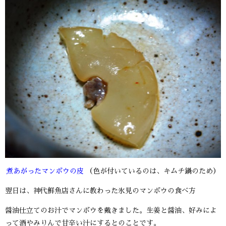
煮あがったマンボウの皮
（色が付いているのは、キムチ鍋のため）
翌日は、神代鮮魚店さんに教わった氷見のマンボウの食べ方
醤油仕立てのお汁でマンボウを戴きました。生姜と醤油、好みによ
って酒やみりんで甘辛い汁にするとのことです。