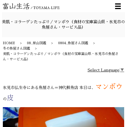
メ
美肌・コラーゲンたっぷり／マンボウ（食材の宝庫富山県・氷見市の
魚屋さん・サービス品）
HOME
08_里山図鑑
0804_魚屋さん図鑑
冬の魚屋さん図鑑
美肌・コラーゲンたっぷり／マンボウ（食材の宝庫富山県・氷見市の魚屋さ
ん・サービス品）
Select Language
▼
マンボウ
氷見市仏生寺にある魚屋さん＝神代鮮魚店 本日は、
皮
の