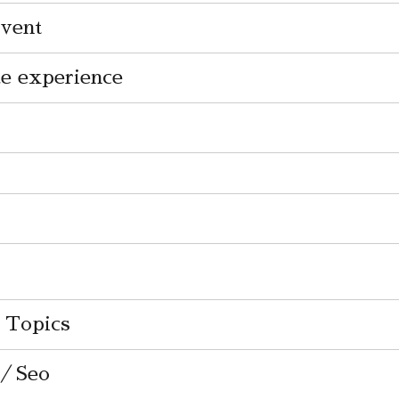
vent
 experience
opics
／Seo