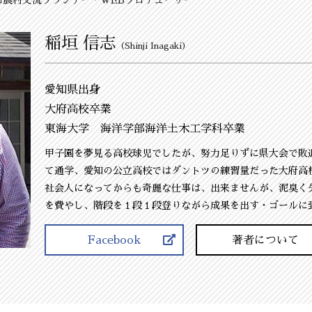
稲垣 信志
（Shinji Inagaki）
愛知県出身
大府高校卒業
東海大学 海洋学部海洋土木工学科卒業
甲子園を夢見る高校球児でしたが、努力足りずに県大会で敗
て通学、愛知の公立高校ではダントツの練習量だった大府高
社会人になってからも奇麗な仕事は、出来ませんが、泥臭く
を費やし、階段を１段１段登りながら成果を出す・ゴールに
Facebook
著者について