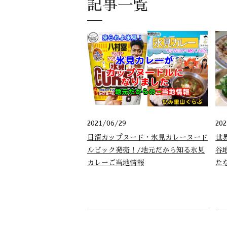
記事一覧
2021/06/29
20
日清カップヌード・氷見カレーヌード
世
ルビック発売！/地元だから知る氷見
谷
カレーご当地情報
た