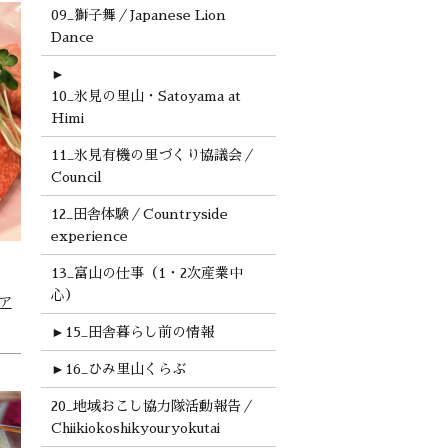
09_獅子舞／Japanese Lion
Dance
►
10_氷見の里山・Satoyama at
Himi
11_氷見有機の里づくり協議会／
Council
12_田舎体験／Countryside
experience
13_富山の仕事（1・2次産業中
心）
ア
►
15_田舎暮らし前の情報
►
16_ひみ里山くらぶ
20_地域おこし協力隊活動報告／
Chiikiokoshikyouryokutai