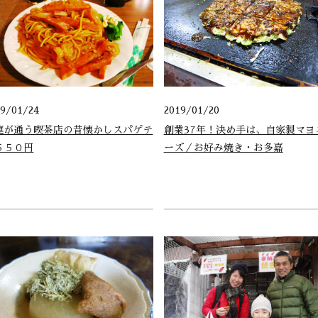
19/01/24
2019/01/20
連が通う喫茶店の昔懐かしスパゲテ
創業37年！決め手は、自家製マヨ
５５０円
ーズ／お好み焼き・お多嘉