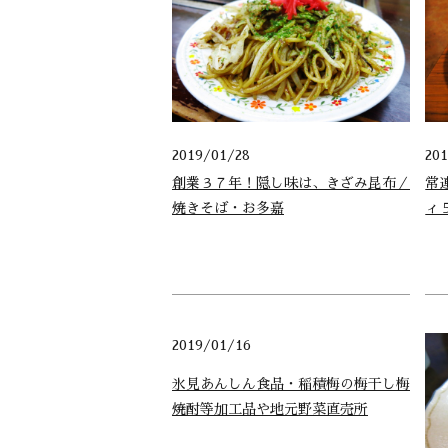
2019/01/28
20
創業３７年！隠し味は、きざみ昆布／
常
焼きそば・お多嘉
ィ
2019/01/16
氷見あんしん食品・稲積梅の梅干し梅
焼酎等加工品や地元野菜直売所