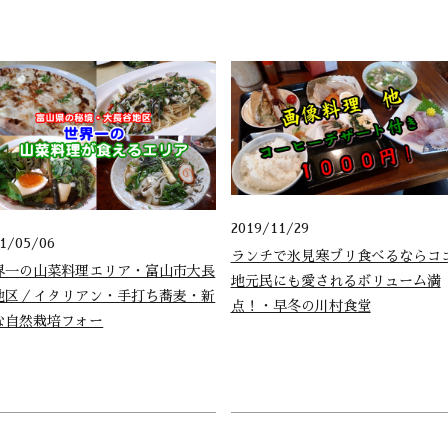
2019/11/29
21/05/06
ランチで氷見寒ブリ食べるならコ
界一の山菜料理エリア・富山市大長
地元民にも愛されるボリューム満
地区／イタリアン・手打ち蕎麦・新
点！・早冬の川村食堂
な自然栽培フォー