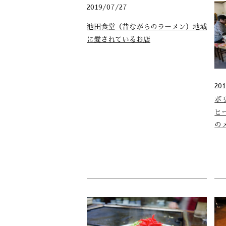
2019/07/27
池田食堂（昔ながらのラーメン）地域
に愛されているお店
20
ボ
ヒ
の