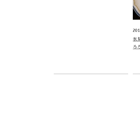
20
氷
ろ