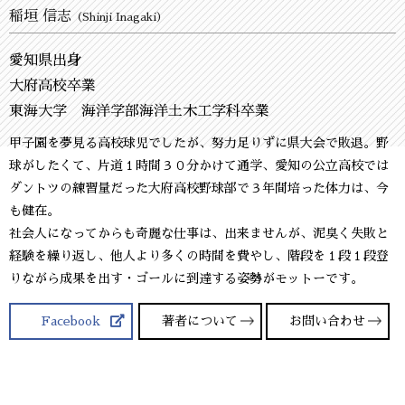
稲垣 信志
（Shinji Inagaki）
愛知県出身
大府高校卒業
東海大学 海洋学部海洋土木工学科卒業
甲子園を夢見る高校球児でしたが、努力足りずに県大会で敗退。野
球がしたくて、片道１時間３０分かけて通学、愛知の公立高校では
ダントツの練習量だった大府高校野球部で３年間培った体力は、今
も健在。
社会人になってからも奇麗な仕事は、出来ませんが、泥臭く失敗と
経験を繰り返し、他人より多くの時間を費やし、階段を１段１段登
りながら成果を出す・ゴールに到達する姿勢がモットーです。
Facebook
著者について
お問い合わせ