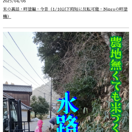
2025/04/06
米の裏話・畔塗編・今昔（1/10以下時短に反転可能・Niproの畔塗
機）