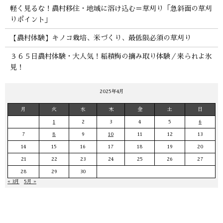
軽く見るな！農村移住・地域に溶け込む＝草刈り「急斜面の草刈
りポイント」
【農村体験】キノコ栽培、米づくり、最低限必須の草刈り
３６５日農村体験・大人気！稲積梅の摘み取り体験／来られよ氷
見！
2025年4月
月
火
水
木
金
土
日
1
2
3
4
5
6
7
8
9
10
11
12
13
14
15
16
17
18
19
20
21
22
23
24
25
26
27
28
29
30
« 3月
5月 »