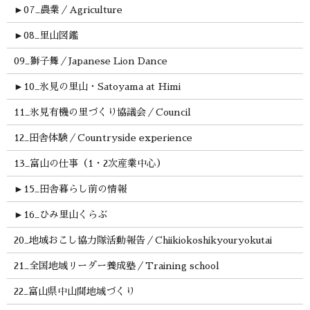
►
07_農業／Agriculture
►
08_里山図鑑
09_獅子舞／Japanese Lion Dance
►
10_氷見の里山・Satoyama at Himi
11_氷見有機の里づくり協議会／Council
12_田舎体験／Countryside experience
13_富山の仕事（1・2次産業中心）
►
15_田舎暮らし前の情報
►
16_ひみ里山くらぶ
20_地域おこし協力隊活動報告／Chiikiokoshikyouryokutai
21_全国地域リーダー養成塾／Training school
22_富山県中山間地域づくり