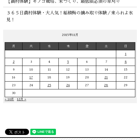
【農村体験】キノコ栽培、米づくり、最低限必須の草刈り
３６５日農村体験・大人気！稲積梅の摘み取り体験／来られよ氷
見！
2015年11月
月
火
水
木
金
土
日
1
2
3
4
5
6
7
8
9
10
11
12
13
14
15
16
17
18
19
20
21
22
23
24
25
26
27
28
29
30
« 10月
12月 »