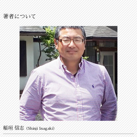
著者について
稲垣 信志
（Shinji Inagaki）