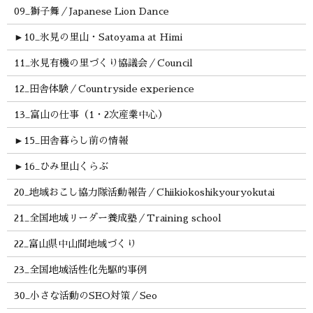
09_獅子舞／Japanese Lion Dance
►
10_氷見の里山・Satoyama at Himi
11_氷見有機の里づくり協議会／Council
12_田舎体験／Countryside experience
13_富山の仕事（1・2次産業中心）
►
15_田舎暮らし前の情報
►
16_ひみ里山くらぶ
20_地域おこし協力隊活動報告／Chiikiokoshikyouryokutai
21_全国地域リーダー養成塾／Training school
22_富山県中山間地域づくり
23_全国地域活性化先駆的事例
30_小さな活動のSEO対策／Seo