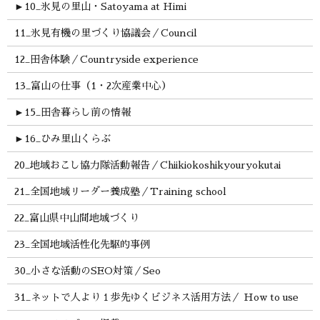
►
10_氷見の里山・Satoyama at Himi
11_氷見有機の里づくり協議会／Council
12_田舎体験／Countryside experience
13_富山の仕事（1・2次産業中心）
►
15_田舎暮らし前の情報
►
16_ひみ里山くらぶ
20_地域おこし協力隊活動報告／Chiikiokoshikyouryokutai
21_全国地域リーダー養成塾／Training school
22_富山県中山間地域づくり
23_全国地域活性化先駆的事例
30_小さな活動のSEO対策／Seo
31_ネットで人より１歩先ゆくビジネス活用方法／ How to use