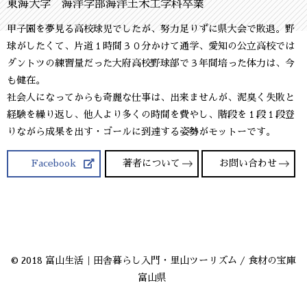
東海大学 海洋学部海洋土木工学科卒業
甲子園を夢見る高校球児でしたが、努力足りずに県大会で敗退。野
球がしたくて、片道１時間３０分かけて通学、愛知の公立高校では
ダントツの練習量だった大府高校野球部で３年間培った体力は、今
も健在。
社会人になってからも奇麗な仕事は、出来ませんが、泥臭く失敗と
経験を繰り返し、他人より多くの時間を費やし、階段を１段１段登
りながら成果を出す・ゴールに到達する姿勢がモットーです。
Facebook
著者について
お問い合わせ
© 2018 富山生活｜田舎暮らし入門・里山ツーリズム / 食材の宝庫
富山県