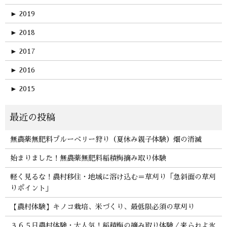
►
2019
►
2018
►
2017
►
2016
►
2015
無農薬無肥料ブルーベリー狩り（夏休み親子体験）畑の消滅
始まりました！無農薬無肥料稲積梅摘み取り体験
軽く見るな！農村移住・地域に溶け込む＝草刈り「急斜面の草刈
りポイント」
【農村体験】キノコ栽培、米づくり、最低限必須の草刈り
３６５日農村体験・大人気！稲積梅の摘み取り体験／来られよ氷