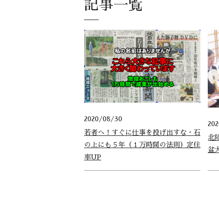
記事一覧
2020/08/30
20
若者へ！すぐに仕事を投げ出すな・石
北
の上にも５年（１万時間の法則）定住
盆
率UP