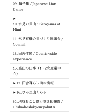
09_獅子舞／Japanese Lion
Dance
►
10_氷見の里山・Satoyama at
Himi
11_氷見有機の里づくり協議会／
Council
12_田舎体験／Countryside
experience
13_富山の仕事（1・2次産業中
心）
►
15_田舎暮らし前の情報
►
16_ひみ里山くらぶ
20_地域おこし協力隊活動報告／
Chiikiokoshikyouryokutai