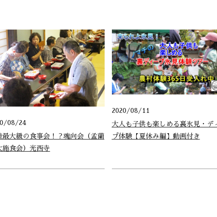
2020/08/11
20/08/24
大人も子供も楽しめる裏氷見・デ
陸最大級の食事会！？魂向会（孟蘭
プ体験【夏休み編】動画付き
大施食会）光西寺