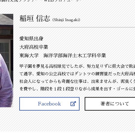
稲垣 信志
（Shinji Inagaki）
愛知県出身
大府高校卒業
東海大学 海洋学部海洋土木工学科卒業
甲子園を夢見る高校球児でしたが、努力足りずに県大会で敗
て通学、愛知の公立高校ではダントツの練習量だった大府高
社会人になってからも奇麗な仕事は、出来ませんが、泥臭く
を費やし、階段を１段１段登りながら成果を出す・ゴールに
Facebook
著者について