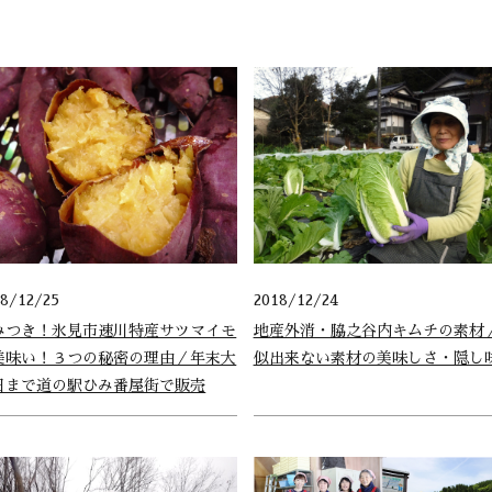
18/12/25
2018/12/24
みつき！氷見市速川特産サツマイモ
地産外消・脇之谷内キムチの素材
美味い！３つの秘密の理由／年末大
似出来ない素材の美味しさ・隠し
日まで道の駅ひみ番屋街で販売