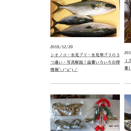
2018/12/20
20
シオノコ・氷見ブリ・氷見寒ブリの３
１
つ違い・写真解説！蘊蓄いろいろお得
業
情報＼(^o^)／