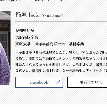
稲垣 信志
（Shinji Inagaki）
愛知県出身
大府高校卒業
東海大学 海洋学部海洋土木工学科卒業
甲子園を夢見る高校球児でしたが、努力足りずに県大会で敗
て通学、愛知の公立高校ではダントツの練習量だった大府高
社会人になってからも奇麗な仕事は、出来ませんが、泥臭く
を費やし、階段を１段１段登りながら成果を出す・ゴールに
Facebook
著者について