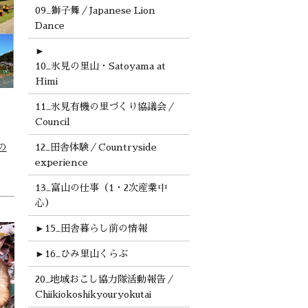
09_獅子舞／Japanese Lion
Dance
►
10_氷見の里山・Satoyama at
Himi
11_氷見有機の里づくり協議会／
Council
の
12_田舎体験／Countryside
experience
13_富山の仕事（1・2次産業中
心）
►
15_田舎暮らし前の情報
►
16_ひみ里山くらぶ
20_地域おこし協力隊活動報告／
Chiikiokoshikyouryokutai