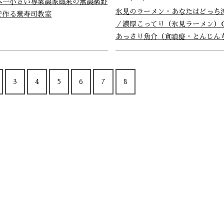
本一小さい専業農家風来の無農薬野
氷見のラーメン・あなたはどっち
で作る蕪寿司教室
／濃厚こってり（氷見ラーメン）
あっさり魚介（貪瞋癡・とんじん
3
4
5
6
7
8