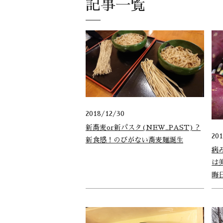
記事一覧
2018/12/30
新蕎麦or新パスタ(NEW_PAST)？
20
新食感！のびがない蕎麦麺誕生
病
は
晦