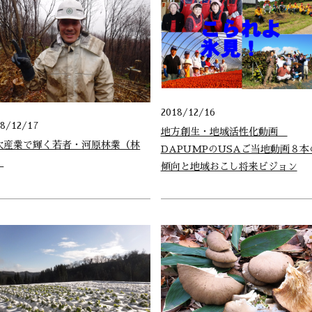
2018/12/16
18/12/17
地方創生・地域活性化動画
次産業で輝く若者・河原林業（林
DAPUMPのUSAご当地動画８本
）
傾向と地域おこし将来ビジョン