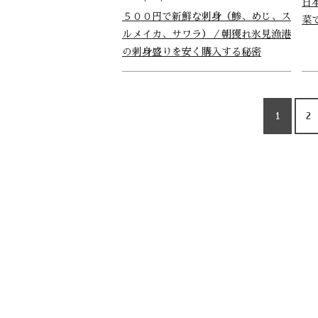
日
５００円で新鮮な刺身（鯵、めじ、ス
菜
ルメイカ、サワラ）／朝獲れ氷見漁港
の刺身盛りを安く購入する秘密
1
2