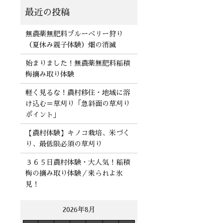
無農薬無肥料ブルーベリー狩り
（夏休み親子体験）畑の消滅
始まりました！無農薬無肥料稲積
梅摘み取り体験
軽く見るな！農村移住・地域に溶
け込む＝草刈り「急斜面の草刈り
ポイント」
【農村体験】キノコ栽培、米づく
り、最低限必須の草刈り
３６５日農村体験・大人気！稲積
梅の摘み取り体験／来られよ氷
見！
2026年8月