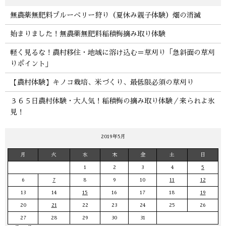
無農薬無肥料ブルーベリー狩り（夏休み親子体験）畑の消滅
始まりました！無農薬無肥料稲積梅摘み取り体験
軽く見るな！農村移住・地域に溶け込む＝草刈り「急斜面の草刈
りポイント」
【農村体験】キノコ栽培、米づくり、最低限必須の草刈り
３６５日農村体験・大人気！稲積梅の摘み取り体験／来られよ氷
見！
2019年5月
月
火
水
木
金
土
日
1
2
3
4
5
6
7
8
9
10
11
12
13
14
15
16
17
18
19
20
21
22
23
24
25
26
27
28
29
30
31