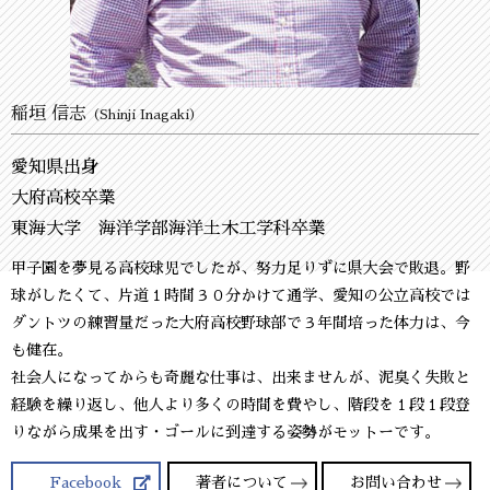
稲垣 信志
（Shinji Inagaki）
愛知県出身
大府高校卒業
東海大学 海洋学部海洋土木工学科卒業
甲子園を夢見る高校球児でしたが、努力足りずに県大会で敗退。野
球がしたくて、片道１時間３０分かけて通学、愛知の公立高校では
ダントツの練習量だった大府高校野球部で３年間培った体力は、今
も健在。
社会人になってからも奇麗な仕事は、出来ませんが、泥臭く失敗と
経験を繰り返し、他人より多くの時間を費やし、階段を１段１段登
りながら成果を出す・ゴールに到達する姿勢がモットーです。
Facebook
著者について
お問い合わせ