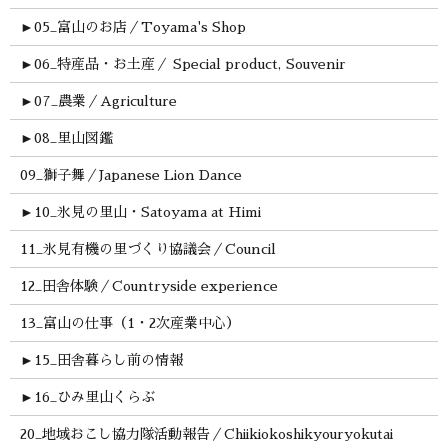
►
05_富山のお店／Toyama's Shop
►
06_特産品・お土産／ Special product, Souvenir
►
07_農業／Agriculture
►
08_里山図鑑
09_獅子舞／Japanese Lion Dance
►
10_氷見の里山・Satoyama at Himi
11_氷見有機の里づくり協議会／Council
12_田舎体験／Countryside experience
13_富山の仕事（1・2次産業中心）
►
15_田舎暮らし前の情報
►
16_ひみ里山くらぶ
20_地域おこし協力隊活動報告／Chiikiokoshikyouryokutai