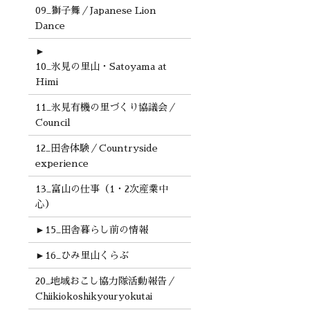
09_獅子舞／Japanese Lion
Dance
►
10_氷見の里山・Satoyama at
Himi
11_氷見有機の里づくり協議会／
Council
12_田舎体験／Countryside
experience
13_富山の仕事（1・2次産業中
心）
►
15_田舎暮らし前の情報
►
16_ひみ里山くらぶ
20_地域おこし協力隊活動報告／
Chiikiokoshikyouryokutai