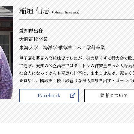
稲垣 信志
（Shinji Inagaki）
愛知県出身
大府高校卒業
東海大学 海洋学部海洋土木工学科卒業
甲子園を夢見る高校球児でしたが、努力足りずに県大会で敗
て通学、愛知の公立高校ではダントツの練習量だった大府高
社会人になってからも奇麗な仕事は、出来ませんが、泥臭く
を費やし、階段を１段１段登りながら成果を出す・ゴールに
Facebook
著者について