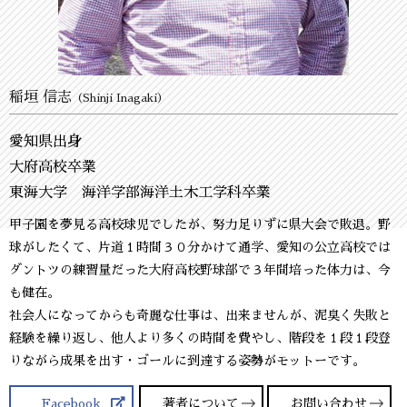
稲垣 信志
（Shinji Inagaki）
愛知県出身
大府高校卒業
東海大学 海洋学部海洋土木工学科卒業
甲子園を夢見る高校球児でしたが、努力足りずに県大会で敗退。野
球がしたくて、片道１時間３０分かけて通学、愛知の公立高校では
ダントツの練習量だった大府高校野球部で３年間培った体力は、今
も健在。
社会人になってからも奇麗な仕事は、出来ませんが、泥臭く失敗と
経験を繰り返し、他人より多くの時間を費やし、階段を１段１段登
りながら成果を出す・ゴールに到達する姿勢がモットーです。
Facebook
著者について
お問い合わせ