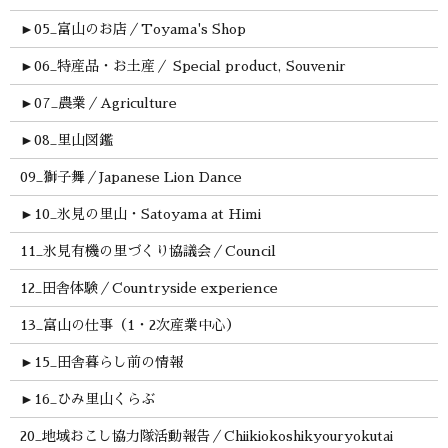
►
05_富山のお店／Toyama's Shop
►
06_特産品・お土産／ Special product, Souvenir
►
07_農業／Agriculture
►
08_里山図鑑
09_獅子舞／Japanese Lion Dance
►
10_氷見の里山・Satoyama at Himi
11_氷見有機の里づくり協議会／Council
12_田舎体験／Countryside experience
13_富山の仕事（1・2次産業中心）
►
15_田舎暮らし前の情報
►
16_ひみ里山くらぶ
20_地域おこし協力隊活動報告／Chiikiokoshikyouryokutai