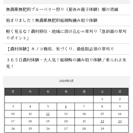
無農薬無肥料ブルーベリー狩り（夏休み親子体験）畑の消滅
始まりました！無農薬無肥料稲積梅摘み取り体験
軽く見るな！農村移住・地域に溶け込む＝草刈り「急斜面の草刈
りポイント」
【農村体験】キノコ栽培、米づくり、最低限必須の草刈り
３６５日農村体験・大人気！稲積梅の摘み取り体験／来られよ氷
見！
2020年2月
月
火
水
木
金
土
日
1
2
3
4
5
6
7
8
9
10
11
12
13
14
15
16
17
18
19
20
21
22
23
24
25
26
27
28
29