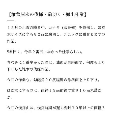
【椎茸原木の伐採・駒切り・搬出作業】
１２月の小雪の降る中、コナラ（落葉樹）を伐採し、ほだ
木サイズにする９０㎝に駒切し、ユニックに乗せるまでの
作業。
S君曰く、今年２番目に辛かった仕事らしい。
ちなみに１番辛かったのは、法面が急斜面で、何度も上り
下りした雑木の伐採作業。
今回の作業も、勾配角２０度程度の急斜面を上り下り。
ほだ木にするのは、直径１５㎝前後で重さ１０㎏未満だ
が、
今回の伐採山は、伐採時期が遅く樹齢３０年以上の直径３