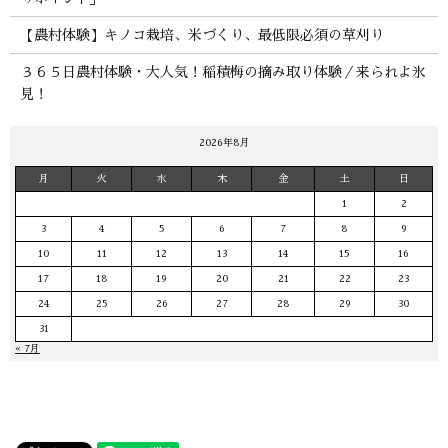
【農村体験】キノコ栽培、米づくり、最低限必須の草刈り
３６５日農村体験・大人気！稲積梅の摘み取り体験／来られよ氷
見！
2026年8月
月
火
水
木
金
土
日
1
2
3
4
5
6
7
8
9
10
11
12
13
14
15
16
17
18
19
20
21
22
23
24
25
26
27
28
29
30
31
« 7月