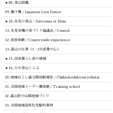
►
08_里山図鑑
09_獅子舞／Japanese Lion Dance
►
10_氷見の里山・Satoyama at Himi
11_氷見有機の里づくり協議会／Council
12_田舎体験／Countryside experience
13_富山の仕事（1・2次産業中心）
►
15_田舎暮らし前の情報
►
16_ひみ里山くらぶ
20_地域おこし協力隊活動報告／Chiikiokoshikyouryokutai
21_全国地域リーダー養成塾／Training school
22_富山県中山間地域づくり
23_全国地域活性化先駆的事例