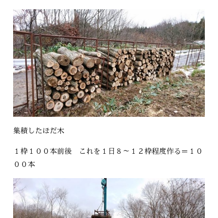
集積したほだ木
１枠１００本前後 これを１日８～１２枠程度作る＝１０
００本