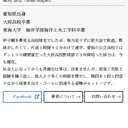
稲垣 信志
（Shinji Inagaki）
愛知県出身
大府高校卒業
東海大学 海洋学部海洋土木工学科卒業
甲子園を夢見る高校球児でしたが、努力足りずに県大会で敗退。野
球がしたくて、片道１時間３０分かけて通学、愛知の公立高校では
ダントツの練習量だった大府高校野球部で３年間培った体力は、今
も健在。
社会人になってからも奇麗な仕事は、出来ませんが、泥臭く失敗と
経験を繰り返し、他人より多くの時間を費やし、階段を１段１段登
りながら成果を出す・ゴールに到達する姿勢がモットーです。
Facebook
著者について
お問い合わせ