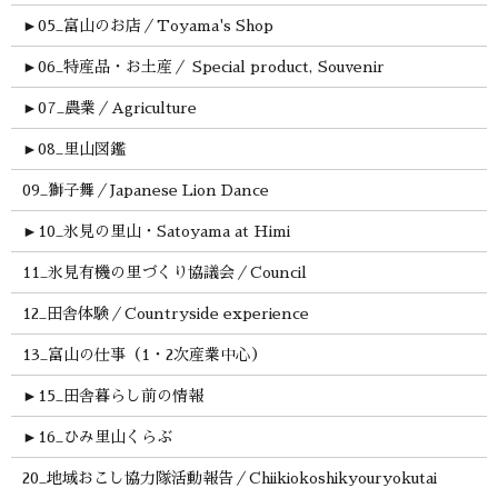
►
05_富山のお店／Toyama's Shop
►
06_特産品・お土産／ Special product, Souvenir
►
07_農業／Agriculture
►
08_里山図鑑
09_獅子舞／Japanese Lion Dance
►
10_氷見の里山・Satoyama at Himi
11_氷見有機の里づくり協議会／Council
12_田舎体験／Countryside experience
13_富山の仕事（1・2次産業中心）
►
15_田舎暮らし前の情報
►
16_ひみ里山くらぶ
20_地域おこし協力隊活動報告／Chiikiokoshikyouryokutai