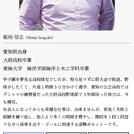
稲垣 信志
（Shinji Inagaki）
愛知県出身
大府高校卒業
東海大学 海洋学部海洋土木工学科卒業
甲子園を夢見る高校球児でしたが、努力足りずに県大会で敗退。野
球がしたくて、片道１時間３０分かけて通学、愛知の公立高校では
ダントツの練習量だった大府高校野球部で３年間培った体力は、今
も健在。
社会人になってからも奇麗な仕事は、出来ませんが、泥臭く失敗と
経験を繰り返し、他人より多くの時間を費やし、階段を１段１段登
りながら成果を出す・ゴールに到達する姿勢がモットーです。