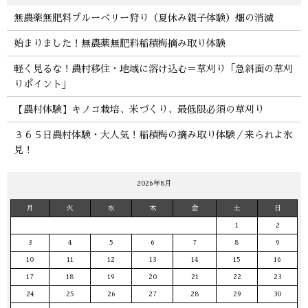
無農薬無肥料ブルーベリー狩り（夏休み親子体験）畑の消滅
始まりました！無農薬無肥料稲積梅摘み取り体験
軽く見るな！農村移住・地域に溶け込む＝草刈り「急斜面の草刈
りポイント」
【農村体験】キノコ栽培、米づくり、最低限必須の草刈り
３６５日農村体験・大人気！稲積梅の摘み取り体験／来られよ氷
見！
2026年8月
月
火
水
木
金
土
日
1
2
3
4
5
6
7
8
9
10
11
12
13
14
15
16
17
18
19
20
21
22
23
24
25
26
27
28
29
30