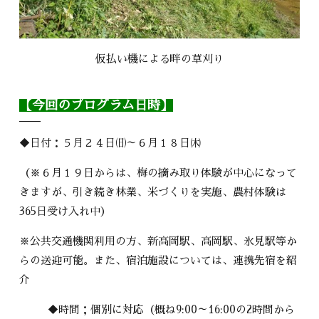
仮払い機による畔の草刈り
【今回のプログラム日時】
◆日付：５月２４日㈰～６月１８日㈭
（※６月１９日からは、梅の摘み取り体験が中心になって
きますが、引き続き林業、米づくりを実施、農村体験は
365日受け入れ中）
※公共交通機関利用の方、新高岡駅、高岡駅、氷見駅等か
らの送迎可能。また、宿泊施設については、連携先宿を紹
介
◆時間；個別に対応（概ね9:00～16:00の2時間から