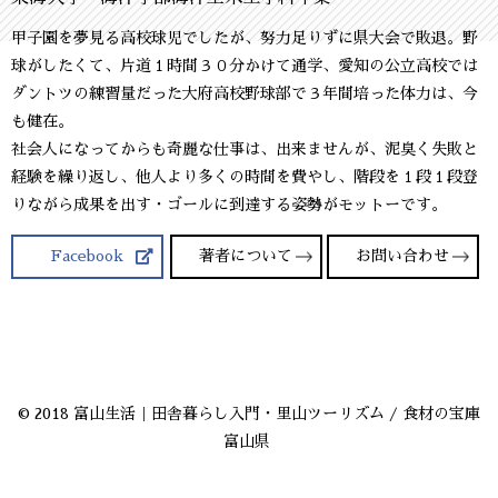
甲子園を夢見る高校球児でしたが、努力足りずに県大会で敗退。野
球がしたくて、片道１時間３０分かけて通学、愛知の公立高校では
ダントツの練習量だった大府高校野球部で３年間培った体力は、今
も健在。
社会人になってからも奇麗な仕事は、出来ませんが、泥臭く失敗と
経験を繰り返し、他人より多くの時間を費やし、階段を１段１段登
りながら成果を出す・ゴールに到達する姿勢がモットーです。
Facebook
著者について
お問い合わせ
© 2018 富山生活｜田舎暮らし入門・里山ツーリズム / 食材の宝庫
富山県