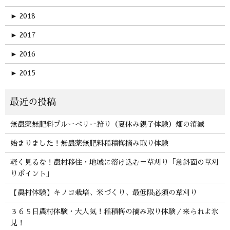
►
2018
►
2017
►
2016
►
2015
無農薬無肥料ブルーベリー狩り（夏休み親子体験）畑の消滅
始まりました！無農薬無肥料稲積梅摘み取り体験
軽く見るな！農村移住・地域に溶け込む＝草刈り「急斜面の草刈
りポイント」
【農村体験】キノコ栽培、米づくり、最低限必須の草刈り
３６５日農村体験・大人気！稲積梅の摘み取り体験／来られよ氷
見！