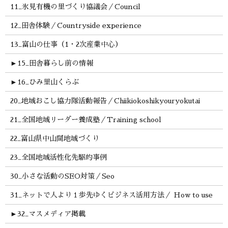
11_氷見有機の里づくり協議会／Council
12_田舎体験／Countryside experience
13_富山の仕事（1・2次産業中心）
►
15_田舎暮らし前の情報
►
16_ひみ里山くらぶ
20_地域おこし協力隊活動報告／Chiikiokoshikyouryokutai
21_全国地域リーダー養成塾／Training school
22_富山県中山間地域づくり
23_全国地域活性化先駆的事例
30_小さな活動のSEO対策／Seo
31_ネットで人より１歩先ゆくビジネス活用方法／ How to use
►
32_マスメディア掲載