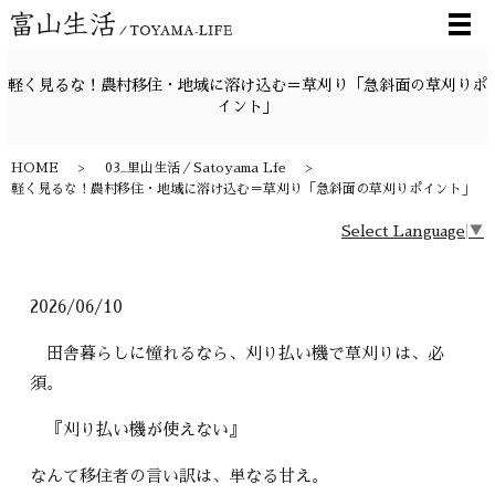
メ
軽く見るな！農村移住・地域に溶け込む＝草刈り「急斜面の草刈りポ
イント」
HOME
03_里山生活／Satoyama Lfe
軽く見るな！農村移住・地域に溶け込む＝草刈り「急斜面の草刈りポイント」
Select Language
▼
2026/06/10
田舎暮らしに憧れるなら、刈り払い機で草刈りは、必
須。
『刈り払い機が使えない』
なんて移住者の言い訳は、単なる甘え。