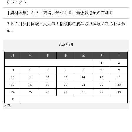
りポイント」
【農村体験】キノコ栽培、米づくり、最低限必須の草刈り
３６５日農村体験・大人気！稲積梅の摘み取り体験／来られよ氷
見！
2026年8月
月
火
水
木
金
土
日
1
2
3
4
5
6
7
8
9
10
11
12
13
14
15
16
17
18
19
20
21
22
23
24
25
26
27
28
29
30
31
« 7月