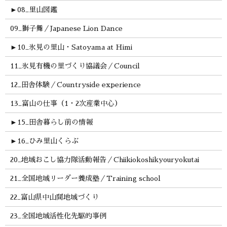
►
08_里山図鑑
09_獅子舞／Japanese Lion Dance
►
10_氷見の里山・Satoyama at Himi
11_氷見有機の里づくり協議会／Council
12_田舎体験／Countryside experience
13_富山の仕事（1・2次産業中心）
►
15_田舎暮らし前の情報
►
16_ひみ里山くらぶ
20_地域おこし協力隊活動報告／Chiikiokoshikyouryokutai
21_全国地域リーダー養成塾／Training school
22_富山県中山間地域づくり
23_全国地域活性化先駆的事例