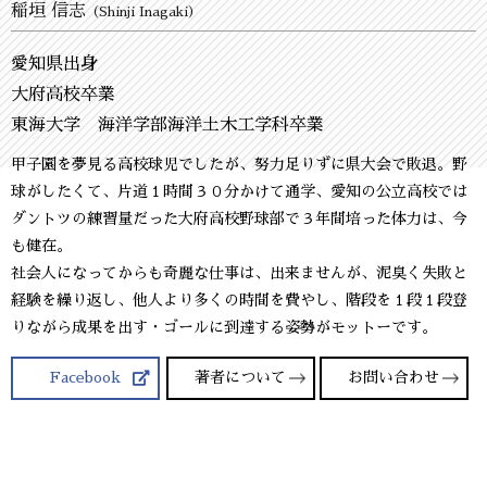
稲垣 信志
（Shinji Inagaki）
愛知県出身
大府高校卒業
東海大学 海洋学部海洋土木工学科卒業
甲子園を夢見る高校球児でしたが、努力足りずに県大会で敗退。野
球がしたくて、片道１時間３０分かけて通学、愛知の公立高校では
ダントツの練習量だった大府高校野球部で３年間培った体力は、今
も健在。
社会人になってからも奇麗な仕事は、出来ませんが、泥臭く失敗と
経験を繰り返し、他人より多くの時間を費やし、階段を１段１段登
りながら成果を出す・ゴールに到達する姿勢がモットーです。
Facebook
著者について
お問い合わせ