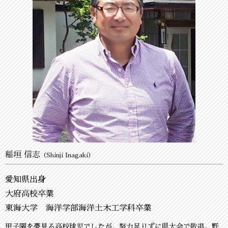
稲垣 信志
（Shinji Inagaki）
愛知県出身
大府高校卒業
東海大学 海洋学部海洋土木工学科卒業
甲子園を夢見る高校球児でしたが、努力足りずに県大会で敗退。野