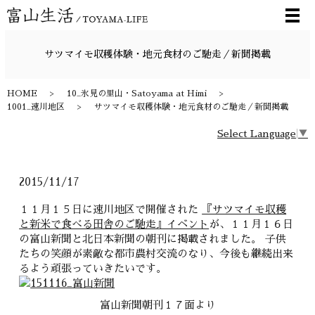
メ
サツマイモ収穫体験・地元食材のご馳走／新聞掲載
HOME
10_氷見の里山・Satoyama at Himi
1001_速川地区
サツマイモ収穫体験・地元食材のご馳走／新聞掲載
Select Language
▼
2015/11/17
１１月１５日に速川地区で開催された
『サツマイモ収穫
と新米で食べる田舎のご馳走』イベント
が、１１月１６日
の富山新聞と北日本新聞の朝刊に掲載されました。 子供
たちの笑顔が素敵な都市農村交流のなり、今後も継続出来
るよう頑張っていきたいです。
富山新聞朝刊１７面より