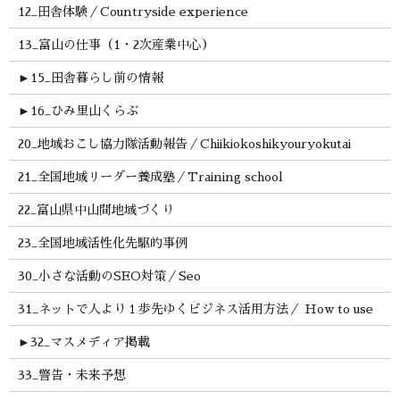
12_田舎体験／Countryside experience
13_富山の仕事（1・2次産業中心）
►
15_田舎暮らし前の情報
►
16_ひみ里山くらぶ
20_地域おこし協力隊活動報告／Chiikiokoshikyouryokutai
21_全国地域リーダー養成塾／Training school
22_富山県中山間地域づくり
23_全国地域活性化先駆的事例
30_小さな活動のSEO対策／Seo
31_ネットで人より１歩先ゆくビジネス活用方法／ How to use
►
32_マスメディア掲載
33_警告・未来予想