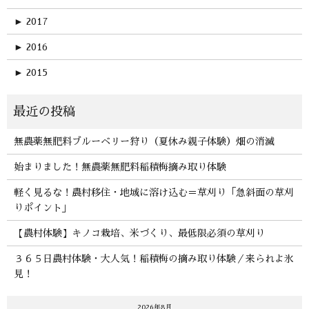
►
2017
►
2016
►
2015
無農薬無肥料ブルーベリー狩り（夏休み親子体験）畑の消滅
始まりました！無農薬無肥料稲積梅摘み取り体験
軽く見るな！農村移住・地域に溶け込む＝草刈り「急斜面の草刈
りポイント」
【農村体験】キノコ栽培、米づくり、最低限必須の草刈り
３６５日農村体験・大人気！稲積梅の摘み取り体験／来られよ氷
見！
2026年8月