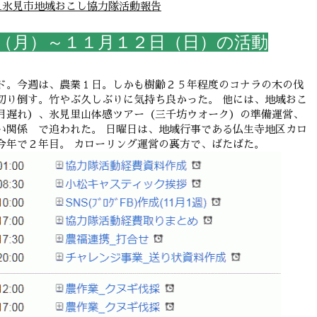
_氷見市地域おこし協力隊活動報告
（月）～１１月１２日（日）の活動
ド。今週は、農業１日。しかも樹齢２５年程度のコナラの木の伐
切り倒す。竹やぶ久しぶりに気持ち良かった。 他には、地域おこ
月遅れ）、氷見里山体感ツアー（三千坊ウオーク）の準備運営、
い関係 で追われた。 日曜日は、地域行事である仏生寺地区カロ
今年で２年目。 カローリング運営の裏方で、ばたばた。