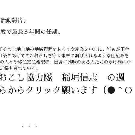
隊活動報告。
制度で最長３年間の任期。
ずその土地土地の地域資源である１次産業を中心に、誰もが田舎
の築きあげてきた暮らしを守り未来に繋げられるような仕組みを
域の人々や移住定住希望者、田舎に興味のある人たちのかけ橋にな
備忘録も兼ねている。
おこし協力隊 稲垣信志 の週
らからクリック願います（●＾O
↓ ↓ ↓