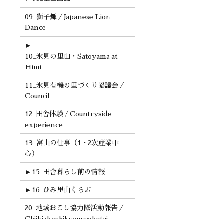
09_獅子舞／Japanese Lion
Dance
►
10_氷見の里山・Satoyama at
Himi
11_氷見有機の里づくり協議会／
Council
12_田舎体験／Countryside
experience
13_富山の仕事（1・2次産業中
心）
►
15_田舎暮らし前の情報
►
16_ひみ里山くらぶ
20_地域おこし協力隊活動報告／
Chiikiokoshikyouryokutai