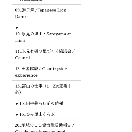
09_獅子舞／Japanese Lion
Dance
►
10_氷見の里山・Satoyama at
Himi
11_氷見有機の里づくり協議会／
Council
12_田舎体験／Countryside
experience
13_富山の仕事（1・2次産業中
心）
►
15_田舎暮らし前の情報
►
16_ひみ里山くらぶ
20_地域おこし協力隊活動報告／
Chiikiokoshikyouryokutai