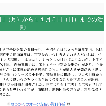
日（月）から１１月５日（日）までの活
動
する三千坊散策の資料作り。 先週からはじまった募集案内、お陰
だ若干の追加募集は、可能なのでもし考えている人がいれば、相
の１／５程度。 本来なら、もっとしなければならないが、上手く
の課題。 農福連携では、某セミナーで新たな出会いがあり、今後
域がさらに連携を深める可能性のヒントが増える予感があり楽し
氷見の里山シリーズの小冊子、某編集長に相談し、プロの目線から
、さらに良いものをつくるために必要なことを学ぶことが出来、
寺地区防災訓練が開催された。昨年よりも１工夫も２工夫もされて
くあると思われますが、市職員、消防団員の方々が、新たな取り
感じた。