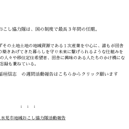
おこし協力隊は、国の制度で最長３年間の任期。
ずその土地土地の地域資源である１次産業を中心に、誰もが田舎
の築きあげてきた暮らしを守り未来に繋げられるような仕組みを
域の人々や移住定住希望者、田舎に興味のある人たちのかけ橋にな
備忘録も兼ねている。
稲垣信志 の週間活動報告はこちらからクリック願います
↓ ↓ ↓
_氷見市地域おこし協力隊活動報告