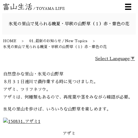
メ
氷見の里山で見られる晩夏・早秋の山野草（１）赤・紫色の花
HOME
01_最新のお知らせ／New Topics
氷見の里山で見られる晩夏・早秋の山野草（１）赤・紫色の花
Select Language
▼
自然豊かな里山・氷見の山野草
８月３１日速川で農作業する時に
見つけました。
アザミ、ツリフネソウ。
アザミは、何種類もあるので、再度葉や茎をみながら確認が必要。
氷見の里山を歩けば、いろいろな山野草を楽しめます。
アザミ