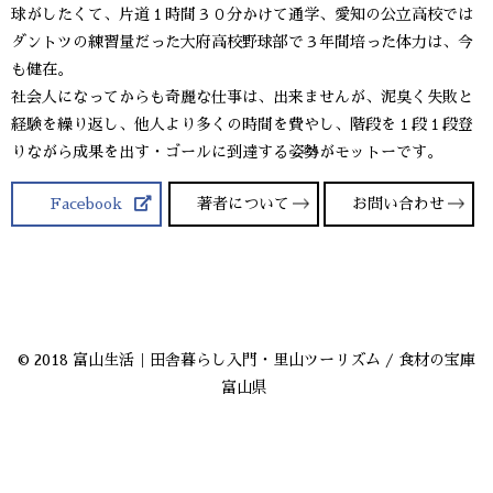
球がしたくて、片道１時間３０分かけて通学、愛知の公立高校では
ダントツの練習量だった大府高校野球部で３年間培った体力は、今
も健在。
社会人になってからも奇麗な仕事は、出来ませんが、泥臭く失敗と
経験を繰り返し、他人より多くの時間を費やし、階段を１段１段登
りながら成果を出す・ゴールに到達する姿勢がモットーです。
Facebook
著者について
お問い合わせ
© 2018 富山生活｜田舎暮らし入門・里山ツーリズム / 食材の宝庫
富山県