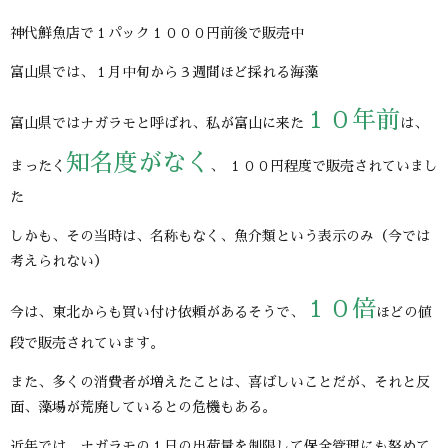
神代鮮魚店で１パック１０００円前後で販売中
富山県では、１月中旬から３週間ほど採れる海藻
１０年前
富山県ではナガラモと呼ばれ、私が富山に来た
は、
知名度がなく
まったく
、 １００円程度で販売されていまし
た
しかも、その当時は、名称もなく、魚介類という表示のみ（今では
考えられない）
１０倍
今は、東北からも買い付け依頼があるそうで、
ほどの値
段で販売されています。
また、多くの消費者が増えたことは、喜ばしいことだが、それと反
面、藻場が荒廃しているとの危機もある。
近年では、ナガラモの１日の出荷量を制限して保全管理にも努めて