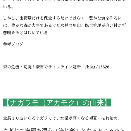
いる。
しかし、出荷量だけを保全するだけではなく、豊かな海を作るに
は、豊かな森が大事であるけど氷見の里山、保全管理が追い付かず
悲鳴をあげはじめている
参考ブログ
森の危機・荒廃！豪雪でライフライン遮断 /blog/15826
【ナガラモ（アカモク）の由来】
全長１０ｍになるナガラモは、水温が高くなる初夏に枯れ始め、
ちぎれて海面を漂う『流れ藻』となるところから