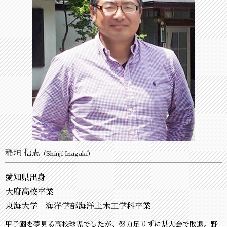
稲垣 信志
（Shinji Inagaki）
愛知県出身
大府高校卒業
東海大学 海洋学部海洋土木工学科卒業
甲子園を夢見る高校球児でしたが、努力足りずに県大会で敗退。野