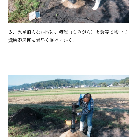
３．火が消えない内に、籾殻（もみがら）を蓑等で均一に
燻炭器周囲に素早く掛けていく。