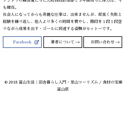
ダントツの練習量だった大府高校野球部で３年間培った体力は、今
も健在。
社会人になってからも奇麗な仕事は、出来ませんが、泥臭く失敗と
経験を繰り返し、他人より多くの時間を費やし、階段を１段１段登
りながら成果を出す・ゴールに到達する姿勢がモットーです。
Facebook
著者について
お問い合わせ
© 2018 富山生活｜田舎暮らし入門・里山ツーリズム / 食材の宝庫
富山県