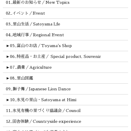
01_最新のお知らせ／New Topics
02_イベント／Event
03_里山生活／Satoyama Lfe
04_地域行事／Regional Event
►
05_富山のお店／Toyama's Shop
►
06_特産品・お土産／ Special product, Souvenir
►
07_農業／Agriculture
►
08_里山図鑑
09_獅子舞／Japanese Lion Dance
►
10_氷見の里山・Satoyama at Himi
11_氷見有機の里づくり協議会／Council
12_田舎体験／Countryside experience