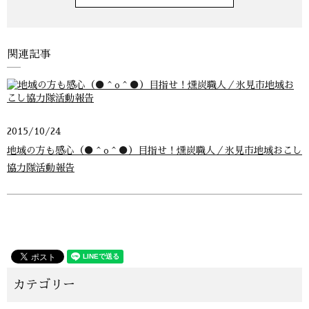
関連記事
2015/10/24
地域の方も感心（●＾o＾●）目指せ！燻炭職人／氷見市地域おこし
協力隊活動報告