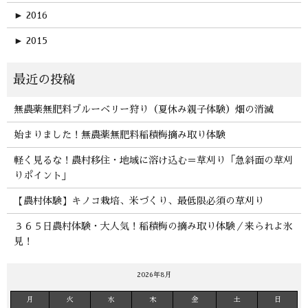
►
2016
►
2015
無農薬無肥料ブルーベリー狩り（夏休み親子体験）畑の消滅
始まりました！無農薬無肥料稲積梅摘み取り体験
軽く見るな！農村移住・地域に溶け込む＝草刈り「急斜面の草刈
りポイント」
【農村体験】キノコ栽培、米づくり、最低限必須の草刈り
３６５日農村体験・大人気！稲積梅の摘み取り体験／来られよ氷
見！
2026年8月
月
火
水
木
金
土
日