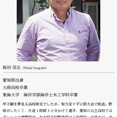
稲垣 信志
（Shinji Inagaki）
愛知県出身
大府高校卒業
東海大学 海洋学部海洋土木工学科卒業
甲子園を夢見る高校球児でしたが、努力足りずに県大会で敗退。野
球がしたくて、片道１時間３０分かけて通学、愛知の公立高校では