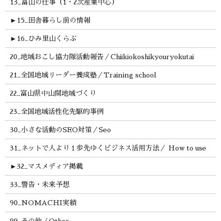
13_富山の仕事（1・2次産業中心）
►
15_田舎暮らし前の情報
►
16_ひみ里山くらぶ
20_地域おこし協力隊活動報告／Chiikiokoshikyouryokutai
21_全国地域リーダー養成塾／Training school
22_富山県中山間地域づくり
23_全国地域活性化先駆的事例
30_小さな活動のSEO対策／Seo
31_ネットで人より１歩先ゆくビジネス活用方法／ How to use
►
32_マスメディア掲載
33_警告・未来予想
90_NOMACHI実績