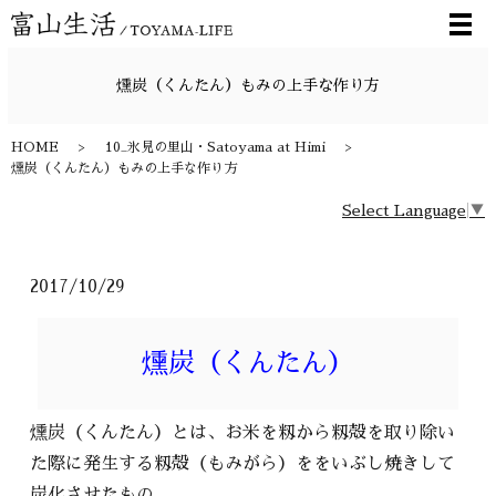
メ
燻炭（くんたん）もみの上手な作り方
HOME
10_氷見の里山・Satoyama at Himi
燻炭（くんたん）もみの上手な作り方
Select Language
▼
2017/10/29
燻炭（くんたん）
燻炭（くんたん）とは、お米を籾から籾殻を取り除い
た際に発生する籾殻（もみがら）ををいぶし焼きして
炭化させたもの。