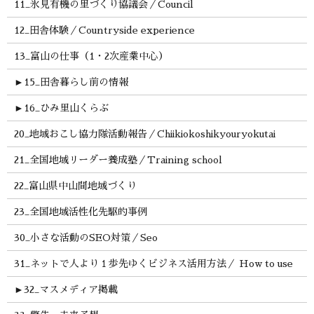
11_氷見有機の里づくり協議会／Council
12_田舎体験／Countryside experience
13_富山の仕事（1・2次産業中心）
►
15_田舎暮らし前の情報
►
16_ひみ里山くらぶ
20_地域おこし協力隊活動報告／Chiikiokoshikyouryokutai
21_全国地域リーダー養成塾／Training school
22_富山県中山間地域づくり
23_全国地域活性化先駆的事例
30_小さな活動のSEO対策／Seo
31_ネットで人より１歩先ゆくビジネス活用方法／ How to use
►
32_マスメディア掲載