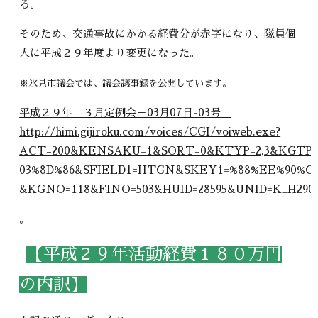
る。
そのため、交通事故にかかる経費分が赤字になり、隊員個
人に平成２９年度より変更になった。
※氷見市議会では、議会議事録を公開しています。
平成２９年 ３月定例会－03月07日-03号
http://himi.gijiroku.com/voices/CGI/voiweb.exe?
ACT=200&KENSAKU=1&SORT=0&KTYP=2,3&KGTP=1
03%8D%86&SFIELD1=HTGN&SKEY1=%88%EE%90%CF&
&KGNO=118&FINO=503&HUID=28595&UNID=K_H2903
。
【平成２９年活動経費１８０万円
の内訳】