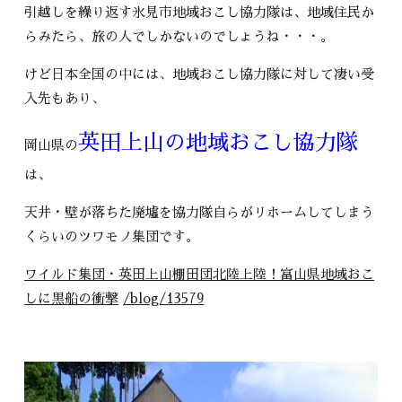
引越しを繰り返す氷見市地域おこし協力隊は、地域住民か
らみたら、旅の人でしかないのでしょうね・・・。
けど日本全国の中には、地域おこし協力隊に対して凄い受
入先もあり、
英田上山の地域おこし協力隊
岡山県の
は、
天井・壁が落ちた廃墟を協力隊自らがリホームしてしまう
くらいのツワモノ集団です。
ワイルド集団・英田上山棚田団北陸上陸！富山県地域おこ
しに黒船の衝撃
/blog/13579