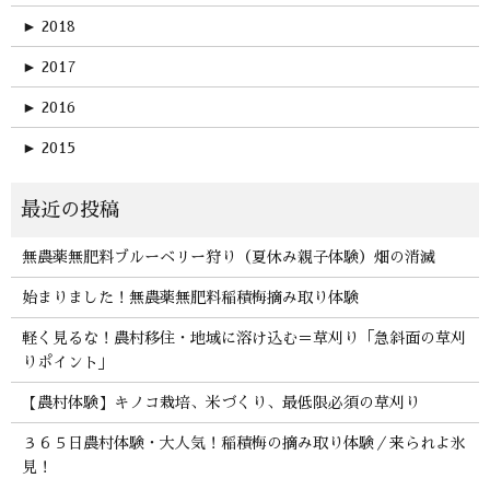
►
2018
►
2017
►
2016
►
2015
無農薬無肥料ブルーベリー狩り（夏休み親子体験）畑の消滅
始まりました！無農薬無肥料稲積梅摘み取り体験
軽く見るな！農村移住・地域に溶け込む＝草刈り「急斜面の草刈
りポイント」
【農村体験】キノコ栽培、米づくり、最低限必須の草刈り
３６５日農村体験・大人気！稲積梅の摘み取り体験／来られよ氷
見！