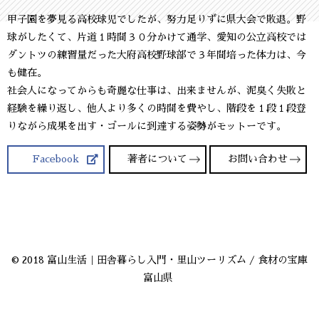
甲子園を夢見る高校球児でしたが、努力足りずに県大会で敗退。野
球がしたくて、片道１時間３０分かけて通学、愛知の公立高校では
ダントツの練習量だった大府高校野球部で３年間培った体力は、今
も健在。
社会人になってからも奇麗な仕事は、出来ませんが、泥臭く失敗と
経験を繰り返し、他人より多くの時間を費やし、階段を１段１段登
りながら成果を出す・ゴールに到達する姿勢がモットーです。
Facebook
著者について
お問い合わせ
© 2018 富山生活｜田舎暮らし入門・里山ツーリズム / 食材の宝庫
富山県