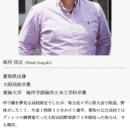
稲垣 信志
（Shinji Inagaki）
愛知県出身
大府高校卒業
東海大学 海洋学部海洋土木工学科卒業
甲子園を夢見る高校球児でしたが、努力足りずに県大会で敗退。野
球がしたくて、片道１時間３０分かけて通学、愛知の公立高校では
ダントツの練習量だった大府高校野球部で３年間培った体力は、今
も健在。