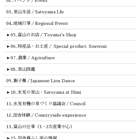
02_イベント／Event
03_里山生活／Satoyama Lfe
04_地域行事／Regional Event
►
05_富山のお店／Toyama's Shop
►
06_特産品・お土産／ Special product, Souvenir
►
07_農業／Agriculture
►
08_里山図鑑
09_獅子舞／Japanese Lion Dance
►
10_氷見の里山・Satoyama at Himi
11_氷見有機の里づくり協議会／Council
12_田舎体験／Countryside experience
13_富山の仕事（1・2次産業中心）
►
15_田舎暮らし前の情報