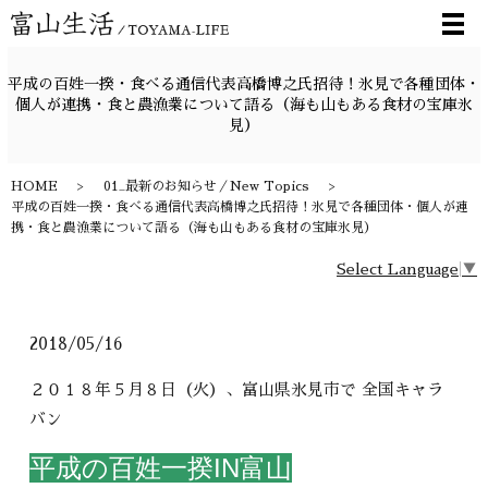
メ
平成の百姓一揆・食べる通信代表高橋博之氏招待！氷見で各種団体・
個人が連携・食と農漁業について語る（海も山もある食材の宝庫氷
見）
HOME
01_最新のお知らせ／New Topics
平成の百姓一揆・食べる通信代表高橋博之氏招待！氷見で各種団体・個人が連
携・食と農漁業について語る（海も山もある食材の宝庫氷見）
Select Language
▼
2018/05/16
２０１８年５月８日（火）、富山県氷見市で 全国キャラ
バン
平成の百姓一揆IN富山