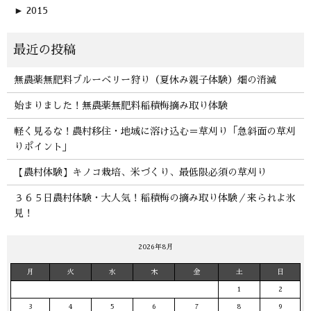
►
2015
無農薬無肥料ブルーベリー狩り（夏休み親子体験）畑の消滅
始まりました！無農薬無肥料稲積梅摘み取り体験
軽く見るな！農村移住・地域に溶け込む＝草刈り「急斜面の草刈
りポイント」
【農村体験】キノコ栽培、米づくり、最低限必須の草刈り
３６５日農村体験・大人気！稲積梅の摘み取り体験／来られよ氷
見！
2026年8月
月
火
水
木
金
土
日
1
2
3
4
5
6
7
8
9