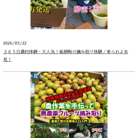
2026/05/22
３６５日農村体験・大人気！稲積梅の摘み取り体験／来られよ氷
見！