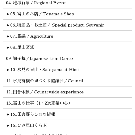
04_地域行事／Regional Event
►
05_富山のお店／Toyama's Shop
►
06_特産品・お土産／ Special product, Souvenir
►
07_農業／Agriculture
►
08_里山図鑑
09_獅子舞／Japanese Lion Dance
►
10_氷見の里山・Satoyama at Himi
11_氷見有機の里づくり協議会／Council
12_田舎体験／Countryside experience
13_富山の仕事（1・2次産業中心）
►
15_田舎暮らし前の情報
►
16_ひみ里山くらぶ