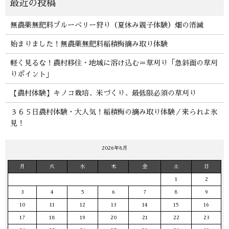
無農薬無肥料ブルーベリー狩り（夏休み親子体験）畑の消滅
始まりました！無農薬無肥料稲積梅摘み取り体験
軽く見るな！農村移住・地域に溶け込む＝草刈り「急斜面の草刈
りポイント」
【農村体験】キノコ栽培、米づくり、最低限必須の草刈り
３６５日農村体験・大人気！稲積梅の摘み取り体験／来られよ氷
見！
2026年8月
月
火
水
木
金
土
日
1
2
3
4
5
6
7
8
9
10
11
12
13
14
15
16
17
18
19
20
21
22
23