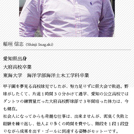
稲垣 信志
（Shinji Inagaki）
愛知県出身
大府高校卒業
東海大学 海洋学部海洋土木工学科卒業
甲子園を夢見る高校球児でしたが、努力足りずに県大会で敗退。野
球がしたくて、片道１時間３０分かけて通学、愛知の公立高校では
ダントツの練習量だった大府高校野球部で３年間培った体力は、今
も健在。
社会人になってからも奇麗な仕事は、出来ませんが、泥臭く失敗と
経験を繰り返し、他人より多くの時間を費やし、階段を１段１段登
りながら成果を出す・ゴールに到達する姿勢がモットーです。