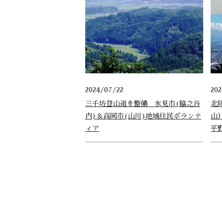
2024/07/22
20
三千坊登山道を整備＿氷見市(脇之谷
北
内)＆高岡市(山川)地域住民ボランテ
山
ィア
平