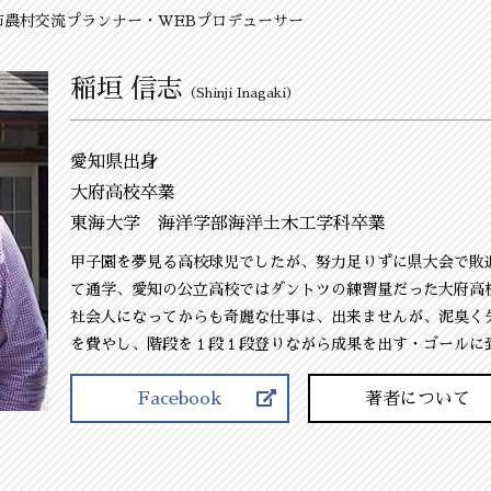
市農村交流プランナー・WEBプロデューサー
稲垣 信志
（Shinji Inagaki）
愛知県出身
大府高校卒業
東海大学 海洋学部海洋土木工学科卒業
甲子園を夢見る高校球児でしたが、努力足りずに県大会で敗
て通学、愛知の公立高校ではダントツの練習量だった大府高
社会人になってからも奇麗な仕事は、出来ませんが、泥臭く
を費やし、階段を１段１段登りながら成果を出す・ゴールに
Facebook
著者について