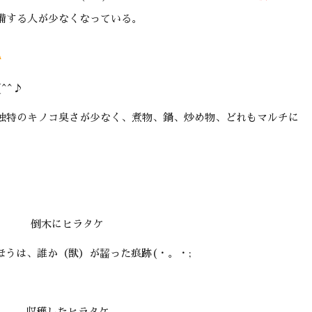
備する人が少なくなっている。
見
^^♪
独特のキノコ臭さが少なく、煮物、鍋、炒め物、どれもマルチに
倒木にヒラタケ
ほうは、誰か（獣）が齧った痕跡(・。・;
収穫したヒラタケ