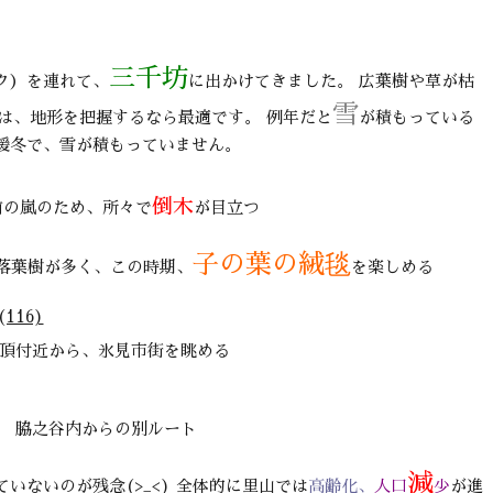
三千坊
ク）を連れて、
に出かけてきました。 広葉樹や草が枯
雪
は、地形を把握するなら最適です。 例年だと
が積もっている
暖冬で、雪が積もっていません。
倒木
前の嵐のため、所々で
が目立つ
子の葉の絨毯
落葉樹が多く、この時期、
を楽しめる
頂付近から、氷見市街を眺める
脇之谷内からの別ルート
減
ないのが残念(>_<) 全体的に里山では
高齢化、
人口
少
が進