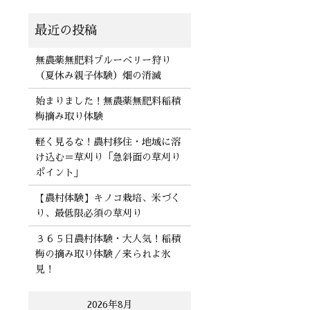
無農薬無肥料ブルーベリー狩り
（夏休み親子体験）畑の消滅
始まりました！無農薬無肥料稲積
梅摘み取り体験
軽く見るな！農村移住・地域に溶
け込む＝草刈り「急斜面の草刈り
ポイント」
【農村体験】キノコ栽培、米づく
り、最低限必須の草刈り
３６５日農村体験・大人気！稲積
梅の摘み取り体験／来られよ氷
見！
2026年8月