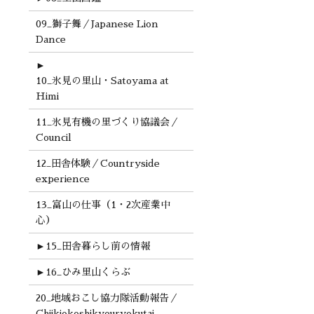
09_獅子舞／Japanese Lion
Dance
►
10_氷見の里山・Satoyama at
Himi
11_氷見有機の里づくり協議会／
Council
12_田舎体験／Countryside
experience
13_富山の仕事（1・2次産業中
心）
►
15_田舎暮らし前の情報
►
16_ひみ里山くらぶ
20_地域おこし協力隊活動報告／
Chiikiokoshikyouryokutai