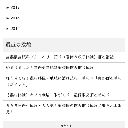
►
2017
►
2016
►
2015
無農薬無肥料ブルーベリー狩り（夏休み親子体験）畑の消滅
始まりました！無農薬無肥料稲積梅摘み取り体験
軽く見るな！農村移住・地域に溶け込む＝草刈り「急斜面の草刈
りポイント」
【農村体験】キノコ栽培、米づくり、最低限必須の草刈り
３６５日農村体験・大人気！稲積梅の摘み取り体験／来られよ氷
見！
2026年8月