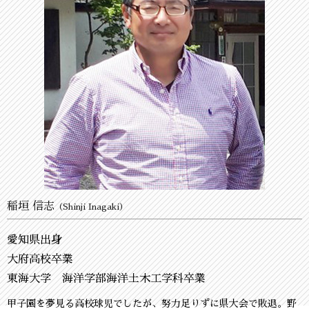
稲垣 信志
（Shinji Inagaki）
愛知県出身
大府高校卒業
東海大学 海洋学部海洋土木工学科卒業
甲子園を夢見る高校球児でしたが、努力足りずに県大会で敗退。野