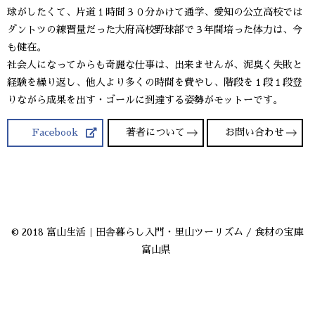
球がしたくて、片道１時間３０分かけて通学、愛知の公立高校では
ダントツの練習量だった大府高校野球部で３年間培った体力は、今
も健在。
社会人になってからも奇麗な仕事は、出来ませんが、泥臭く失敗と
経験を繰り返し、他人より多くの時間を費やし、階段を１段１段登
りながら成果を出す・ゴールに到達する姿勢がモットーです。
Facebook
著者について
お問い合わせ
© 2018 富山生活｜田舎暮らし入門・里山ツーリズム / 食材の宝庫
富山県