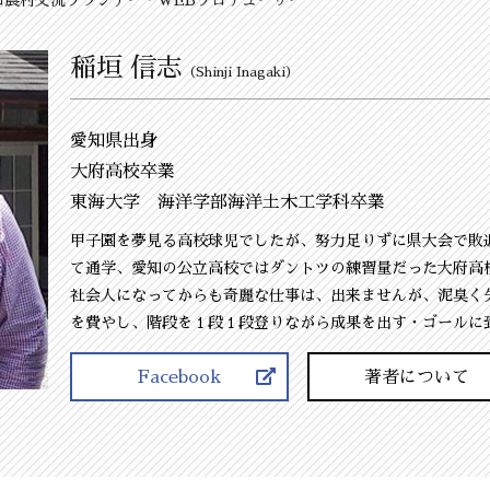
稲垣 信志
（Shinji Inagaki）
愛知県出身
大府高校卒業
東海大学 海洋学部海洋土木工学科卒業
甲子園を夢見る高校球児でしたが、努力足りずに県大会で敗
て通学、愛知の公立高校ではダントツの練習量だった大府高
社会人になってからも奇麗な仕事は、出来ませんが、泥臭く
を費やし、階段を１段１段登りながら成果を出す・ゴールに
Facebook
著者について