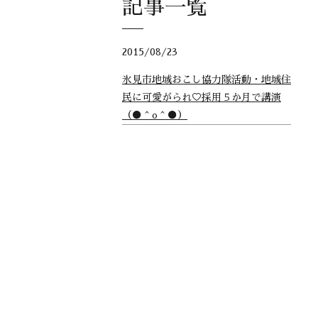
記事一覧
2015/08/23
氷見市地域おこし協力隊活動・地域住
民に可愛がられ♡採用５か月で講演
（●＾o＾●）