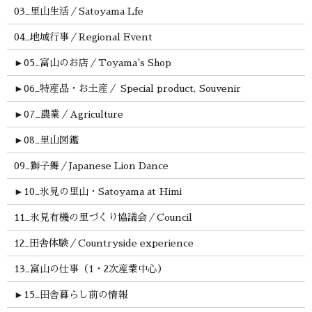
03_里山生活／Satoyama Lfe
04_地域行事／Regional Event
►
05_富山のお店／Toyama's Shop
►
06_特産品・お土産／ Special product, Souvenir
►
07_農業／Agriculture
►
08_里山図鑑
09_獅子舞／Japanese Lion Dance
►
10_氷見の里山・Satoyama at Himi
11_氷見有機の里づくり協議会／Council
12_田舎体験／Countryside experience
13_富山の仕事（1・2次産業中心）
►
15_田舎暮らし前の情報