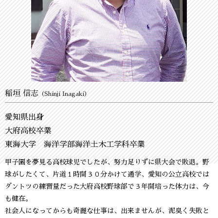
稲垣 信志
（Shinji Inagaki）
愛知県出身
大府高校卒業
東海大学 海洋学部海洋土木工学科卒業
甲子園を夢見る高校球児でしたが、努力足りずに県大会で敗退。野
球がしたくて、片道１時間３０分かけて通学、愛知の公立高校では
ダントツの練習量だった大府高校野球部で３年間培った体力は、今
も健在。
社会人になってからも奇麗な仕事は、出来ませんが、泥臭く失敗と