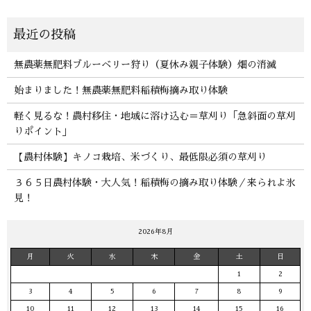
無農薬無肥料ブルーベリー狩り（夏休み親子体験）畑の消滅
始まりました！無農薬無肥料稲積梅摘み取り体験
軽く見るな！農村移住・地域に溶け込む＝草刈り「急斜面の草刈
りポイント」
【農村体験】キノコ栽培、米づくり、最低限必須の草刈り
３６５日農村体験・大人気！稲積梅の摘み取り体験／来られよ氷
見！
2026年8月
月
火
水
木
金
土
日
1
2
3
4
5
6
7
8
9
10
11
12
13
14
15
16