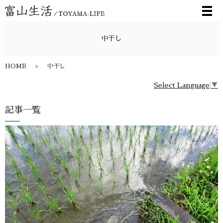
メ
中干し
HOME
中干し
Select Language
▼
記事一覧