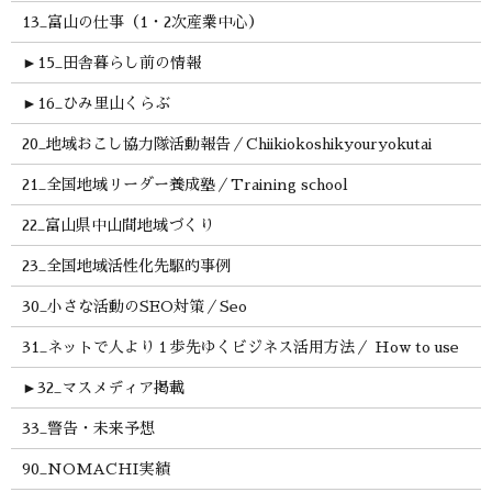
13_富山の仕事（1・2次産業中心）
►
15_田舎暮らし前の情報
►
16_ひみ里山くらぶ
20_地域おこし協力隊活動報告／Chiikiokoshikyouryokutai
21_全国地域リーダー養成塾／Training school
22_富山県中山間地域づくり
23_全国地域活性化先駆的事例
30_小さな活動のSEO対策／Seo
31_ネットで人より１歩先ゆくビジネス活用方法／ How to use
►
32_マスメディア掲載
33_警告・未来予想
90_NOMACHI実績