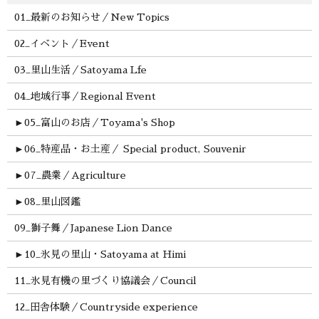
01_最新のお知らせ／New Topics
02_イベント／Event
03_里山生活／Satoyama Lfe
04_地域行事／Regional Event
►
05_富山のお店／Toyama's Shop
►
06_特産品・お土産／ Special product, Souvenir
►
07_農業／Agriculture
►
08_里山図鑑
09_獅子舞／Japanese Lion Dance
►
10_氷見の里山・Satoyama at Himi
11_氷見有機の里づくり協議会／Council
12_田舎体験／Countryside experience