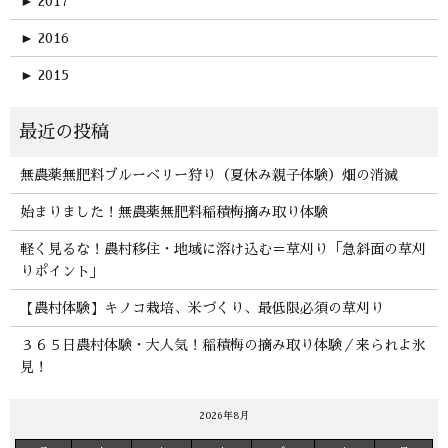
►
2017
►
2016
►
2015
無農薬無肥料ブルーベリー狩り（夏休み親子体験）畑の消滅
始まりました！無農薬無肥料稲積梅摘み取り体験
軽く見るな！農村移住・地域に溶け込む＝草刈り「急斜面の草刈
りポイント」
【農村体験】キノコ栽培、米づくり、最低限必須の草刈り
３６５日農村体験・大人気！稲積梅の摘み取り体験／来られよ氷
見！
2026年8月