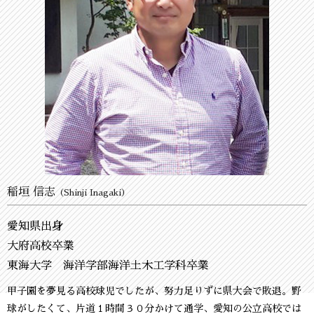
稲垣 信志
（Shinji Inagaki）
愛知県出身
大府高校卒業
東海大学 海洋学部海洋土木工学科卒業
甲子園を夢見る高校球児でしたが、努力足りずに県大会で敗退。野
球がしたくて、片道１時間３０分かけて通学、愛知の公立高校では