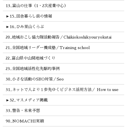
13_富山の仕事（1・2次産業中心）
►
15_田舎暮らし前の情報
►
16_ひみ里山くらぶ
20_地域おこし協力隊活動報告／Chiikiokoshikyouryokutai
21_全国地域リーダー養成塾／Training school
22_富山県中山間地域づくり
23_全国地域活性化先駆的事例
30_小さな活動のSEO対策／Seo
31_ネットで人より１歩先ゆくビジネス活用方法／ How to use
►
32_マスメディア掲載
33_警告・未来予想
90_NOMACHI実績