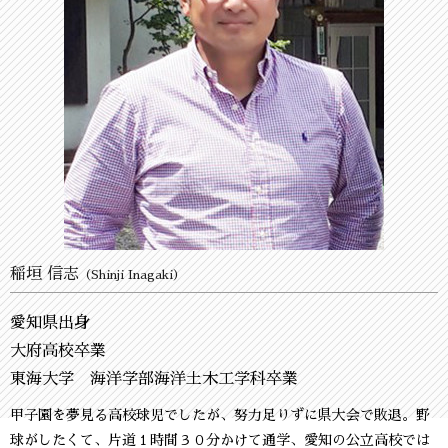
稲垣 信志
（Shinji Inagaki）
愛知県出身
大府高校卒業
東海大学 海洋学部海洋土木工学科卒業
甲子園を夢見る高校球児でしたが、努力足りずに県大会で敗退。野
球がしたくて、片道１時間３０分かけて通学、愛知の公立高校では