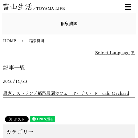
メ
稲泉農園
HOME
稲泉農園
Select Language
▼
記事一覧
2016/11/23
農家レストラン／稲泉農園カフェ・オーチャード cafe Orchard