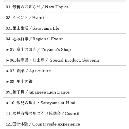
01_最新のお知らせ／New Topics
02_イベント／Event
03_里山生活／Satoyama Lfe
04_地域行事／Regional Event
►
05_富山のお店／Toyama's Shop
►
06_特産品・お土産／ Special product, Souvenir
►
07_農業／Agriculture
►
08_里山図鑑
09_獅子舞／Japanese Lion Dance
►
10_氷見の里山・Satoyama at Himi
11_氷見有機の里づくり協議会／Council
12_田舎体験／Countryside experience