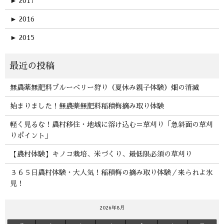
►
2017
►
2016
►
2015
無農薬無肥料ブルーベリー狩り（夏休み親子体験）畑の消滅
始まりました！無農薬無肥料稲積梅摘み取り体験
軽く見るな！農村移住・地域に溶け込む＝草刈り「急斜面の草刈
りポイント」
【農村体験】キノコ栽培、米づくり、最低限必須の草刈り
３６５日農村体験・大人気！稲積梅の摘み取り体験／来られよ氷
見！
2026年8月