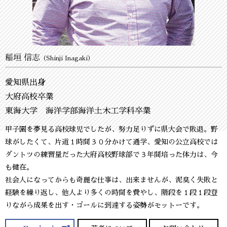
稲垣 信志
（Shinji Inagaki）
愛知県出身
大府高校卒業
東海大学 海洋学部海洋土木工学科卒業
甲子園を夢見る高校球児でしたが、努力足りずに県大会で敗退。野
球がしたくて、片道１時間３０分かけて通学、愛知の公立高校では
ダントツの練習量だった大府高校野球部で３年間培った体力は、今
も健在。
社会人になってからも奇麗な仕事は、出来ませんが、泥臭く失敗と
経験を繰り返し、他人より多くの時間を費やし、階段を１段１段登
りながら成果を出す・ゴールに到達する姿勢がモットーです。