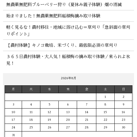
無農薬無肥料ブルーベリー狩り（夏休み親子体験）畑の消滅
始まりました！無農薬無肥料稲積梅摘み取り体験
軽く見るな！農村移住・地域に溶け込む＝草刈り「急斜面の草刈
りポイント」
【農村体験】キノコ栽培、米づくり、最低限必須の草刈り
３６５日農村体験・大人気！稲積梅の摘み取り体験／来られよ氷
見！
2026年8月
月
火
水
木
金
土
日
1
2
3
4
5
6
7
8
9
10
11
12
13
14
15
16
17
18
19
20
21
22
23
24
25
26
27
28
29
30
31