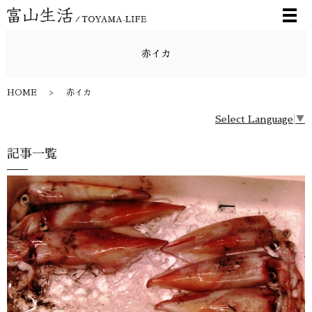
メ
赤イカ
HOME
赤イカ
Select Language
▼
記事一覧