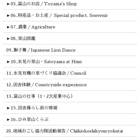
►
05_富山のお店／Toyama's Shop
►
06_特産品・お土産／ Special product, Souvenir
►
07_農業／Agriculture
►
08_里山図鑑
09_獅子舞／Japanese Lion Dance
►
10_氷見の里山・Satoyama at Himi
11_氷見有機の里づくり協議会／Council
12_田舎体験／Countryside experience
13_富山の仕事（1・2次産業中心）
►
15_田舎暮らし前の情報
►
16_ひみ里山くらぶ
20_地域おこし協力隊活動報告／Chiikiokoshikyouryokutai