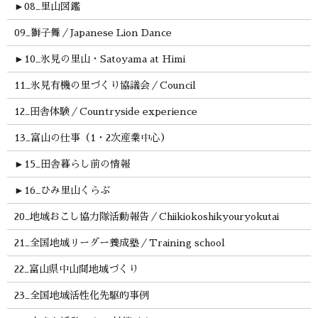
►
08_里山図鑑
09_獅子舞／Japanese Lion Dance
►
10_氷見の里山・Satoyama at Himi
11_氷見有機の里づくり協議会／Council
12_田舎体験／Countryside experience
13_富山の仕事（1・2次産業中心）
►
15_田舎暮らし前の情報
►
16_ひみ里山くらぶ
20_地域おこし協力隊活動報告／Chiikiokoshikyouryokutai
21_全国地域リーダー養成塾／Training school
22_富山県中山間地域づくり
23_全国地域活性化先駆的事例