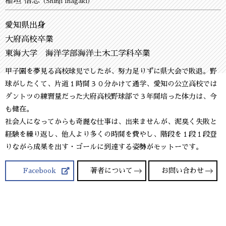
稲垣 信志
（Shinji Inagaki）
愛知県出身
大府高校卒業
東海大学 海洋学部海洋土木工学科卒業
甲子園を夢見る高校球児でしたが、努力足りずに県大会で敗退。野
球がしたくて、片道１時間３０分かけて通学、愛知の公立高校では
ダントツの練習量だった大府高校野球部で３年間培った体力は、今
も健在。
社会人になってからも奇麗な仕事は、出来ませんが、泥臭く失敗と
経験を繰り返し、他人より多くの時間を費やし、階段を１段１段登
りながら成果を出す・ゴールに到達する姿勢がモットーです。
Facebook
著者について
お問い合わせ