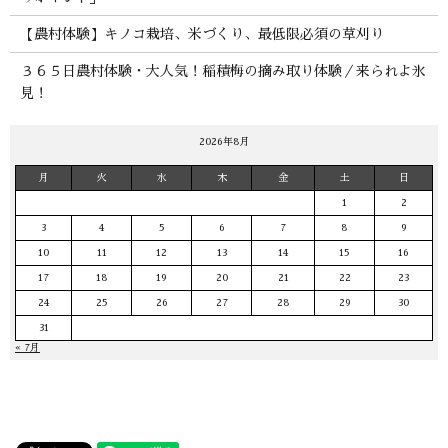
【農村体験】キノコ栽培、米づくり、最低限必須の草刈り
３６５日農村体験・大人気！稲積梅の摘み取り体験／来られよ氷
見！
2026年8月
月
火
水
木
金
土
日
1
2
3
4
5
6
7
8
9
10
11
12
13
14
15
16
17
18
19
20
21
22
23
24
25
26
27
28
29
30
31
« 7月