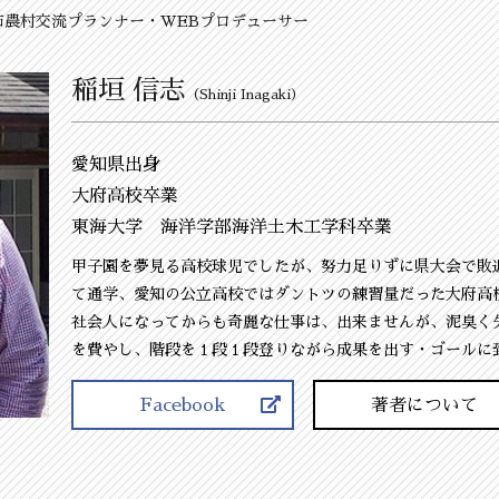
市農村交流プランナー・WEBプロデューサー
稲垣 信志
（Shinji Inagaki）
愛知県出身
大府高校卒業
東海大学 海洋学部海洋土木工学科卒業
甲子園を夢見る高校球児でしたが、努力足りずに県大会で敗
て通学、愛知の公立高校ではダントツの練習量だった大府高
社会人になってからも奇麗な仕事は、出来ませんが、泥臭く
を費やし、階段を１段１段登りながら成果を出す・ゴールに
Facebook
著者について