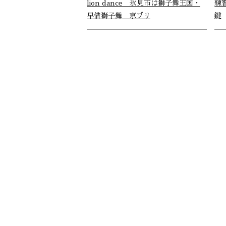
lion dance 氷見市は獅子舞王国・
練
早借獅子舞＿京ブリ
鍵