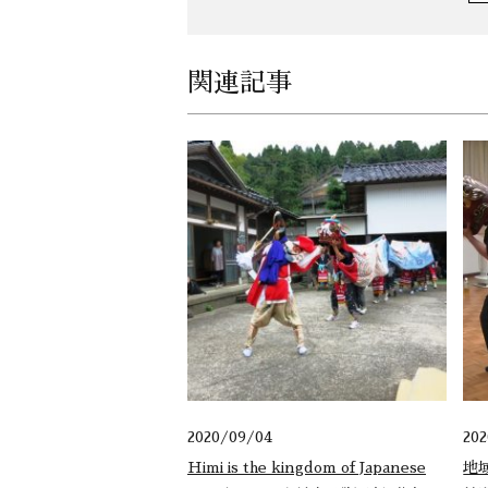
関連記事
2020/09/04
20
Himi is the kingdom of Japanese
地