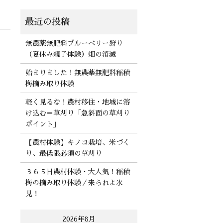
無農薬無肥料ブルーベリー狩り
（夏休み親子体験）畑の消滅
始まりました！無農薬無肥料稲積
梅摘み取り体験
軽く見るな！農村移住・地域に溶
け込む＝草刈り「急斜面の草刈り
ポイント」
【農村体験】キノコ栽培、米づく
り、最低限必須の草刈り
３６５日農村体験・大人気！稲積
梅の摘み取り体験／来られよ氷
見！
2026年8月