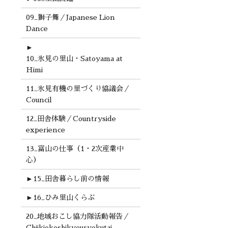
09_獅子舞／Japanese Lion
Dance
►
10_氷見の里山・Satoyama at
Himi
11_氷見有機の里づくり協議会／
Council
12_田舎体験／Countryside
experience
13_富山の仕事（1・2次産業中
心）
►
15_田舎暮らし前の情報
►
16_ひみ里山くらぶ
20_地域おこし協力隊活動報告／
Chiikiokoshikyouryokutai