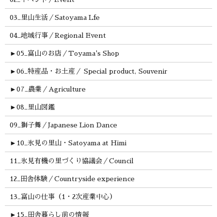
03_里山生活／Satoyama Lfe
04_地域行事／Regional Event
►
05_富山のお店／Toyama's Shop
►
06_特産品・お土産／ Special product, Souvenir
►
07_農業／Agriculture
►
08_里山図鑑
09_獅子舞／Japanese Lion Dance
►
10_氷見の里山・Satoyama at Himi
11_氷見有機の里づくり協議会／Council
12_田舎体験／Countryside experience
13_富山の仕事（1・2次産業中心）
►
15_田舎暮らし前の情報