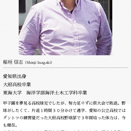
稲垣 信志
（Shinji Inagaki）
愛知県出身
大府高校卒業
東海大学 海洋学部海洋土木工学科卒業
甲子園を夢見る高校球児でしたが、努力足りずに県大会で敗退。野
球がしたくて、片道１時間３０分かけて通学、愛知の公立高校では
ダントツの練習量だった大府高校野球部で３年間培った体力は、今
も健在。