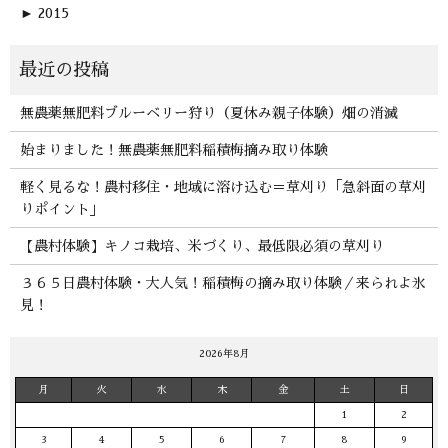
►
2015
無農薬無肥料ブルーベリー狩り（夏休み親子体験）畑の消滅
始まりました！無農薬無肥料稲積梅摘み取り体験
軽く見るな！農村移住・地域に溶け込む＝草刈り「急斜面の草刈
りポイント」
【農村体験】キノコ栽培、米づくり、最低限必須の草刈り
３６５日農村体験・大人気！稲積梅の摘み取り体験／来られよ氷
見！
2026年8月
月
火
水
木
金
土
日
1
2
3
4
5
6
7
8
9