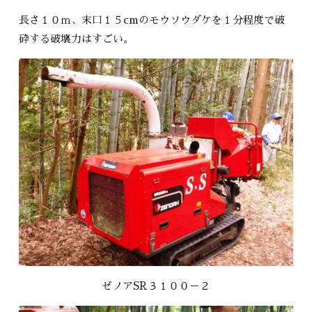
長さ１０ｍ、末口１５cmのモウソウダケを１分程度で破
砕する破壊力はすごい。
ゼノアSR３１００－２