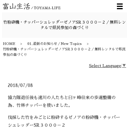
メ
竹粉砕機・チッパーシュレッダーゼノアSR３０００－２／無料レン
タルで県民参加の森づくり
HOME
01_最新のお知らせ／New Topics
竹粉砕機・チッパーシュレッダーゼノアSR３０００－２／無料レンタルで県民
参加の森づくり
Select Language
▼
2018/07/08
協力隊退任後も速川の人たちと臼ヶ峰往来の歩道整備の
為、竹林チッパーを使いました。
伐採した竹をみごとに粉砕するゼノアの粉砕機・チッパー
シュレッダーSR３０００－２