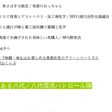
 魚さばき方教室／魚屋のおっちゃん
イロで昼食とゲストハウス・加工場見学／NPO速川活性化協議会
００選臼ガ峰と藁工房床鍋で藁細工見学
漁港で水揚げされた美味しい魚購入／神代鮮魚店
gから
ープ体験・海も山も楽しめる食都氷見のグリーンツーリズム
里山くらぶ
ある八代／八代環境パトロール隊