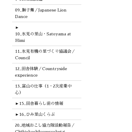
09_獅子舞／Japanese Lion
Dance
►
10_氷見の里山・Satoyama at
Himi
11_氷見有機の里づくり協議会／
Council
12_田舎体験／Countryside
experience
13_富山の仕事（1・2次産業中
心）
►
15_田舎暮らし前の情報
►
16_ひみ里山くらぶ
20_地域おこし協力隊活動報告／
Chiikiokoshikyouryokutai