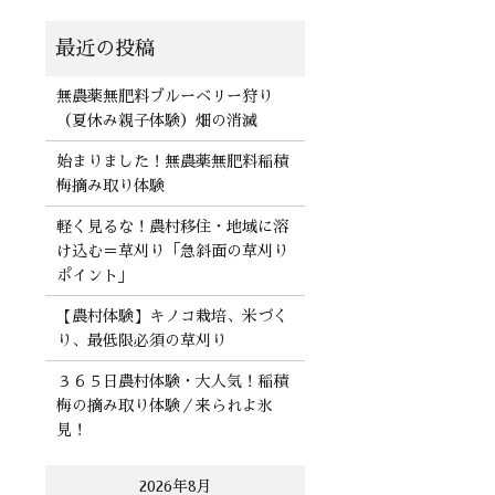
無農薬無肥料ブルーベリー狩り
（夏休み親子体験）畑の消滅
始まりました！無農薬無肥料稲積
梅摘み取り体験
軽く見るな！農村移住・地域に溶
け込む＝草刈り「急斜面の草刈り
ポイント」
【農村体験】キノコ栽培、米づく
り、最低限必須の草刈り
３６５日農村体験・大人気！稲積
梅の摘み取り体験／来られよ氷
見！
2026年8月