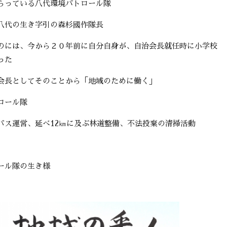
らっている八代環境パトロール隊
八代の生き字引の森杉國作隊長
のには、今から２０年前に自分自身が、自治会長就任時に小学校
った
会長としてそのことから「地域のために働く」
ロール隊
バス運営、延べ12㎞に及ぶ林道整備、不法投棄の清掃活動
ール隊の生き様