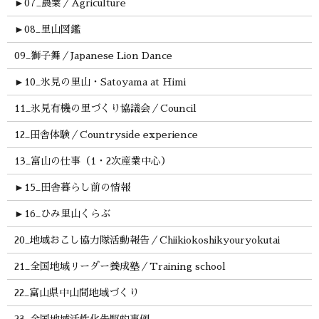
►
07_農業／Agriculture
►
08_里山図鑑
09_獅子舞／Japanese Lion Dance
►
10_氷見の里山・Satoyama at Himi
11_氷見有機の里づくり協議会／Council
12_田舎体験／Countryside experience
13_富山の仕事（1・2次産業中心）
►
15_田舎暮らし前の情報
►
16_ひみ里山くらぶ
20_地域おこし協力隊活動報告／Chiikiokoshikyouryokutai
21_全国地域リーダー養成塾／Training school
22_富山県中山間地域づくり