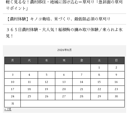
軽く見るな！農村移住・地域に溶け込む＝草刈り「急斜面の草刈
りポイント」
【農村体験】キノコ栽培、米づくり、最低限必須の草刈り
３６５日農村体験・大人気！稲積梅の摘み取り体験／来られよ氷
見！
2026年8月
月
火
水
木
金
土
日
1
2
3
4
5
6
7
8
9
10
11
12
13
14
15
16
17
18
19
20
21
22
23
24
25
26
27
28
29
30
31
« 7月