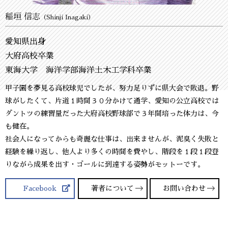
稲垣 信志
（Shinji Inagaki）
愛知県出身
大府高校卒業
東海大学 海洋学部海洋土木工学科卒業
甲子園を夢見る高校球児でしたが、努力足りずに県大会で敗退。野
球がしたくて、片道１時間３０分かけて通学、愛知の公立高校では
ダントツの練習量だった大府高校野球部で３年間培った体力は、今
も健在。
社会人になってからも奇麗な仕事は、出来ませんが、泥臭く失敗と
経験を繰り返し、他人より多くの時間を費やし、階段を１段１段登
りながら成果を出す・ゴールに到達する姿勢がモットーです。
Facebook
著者について
お問い合わせ