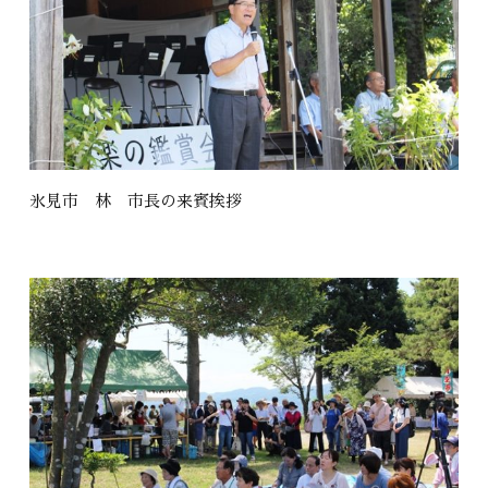
氷見市 林 市長の来賓挨拶