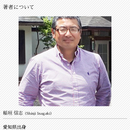
著者について
稲垣 信志
（Shinji Inagaki）
愛知県出身