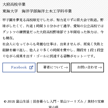
大府高校卒業
東海大学 海洋学部海洋土木工学科卒業
甲子園を夢見る高校球児でしたが、努力足りずに県大会で敗退。野
球がしたくて、片道１時間３０分かけて通学、愛知の公立高校では
ダントツの練習量だった大府高校野球部で３年間培った体力は、今
も健在。
社会人になってからも奇麗な仕事は、出来ませんが、泥臭く失敗と
経験を繰り返し、他人より多くの時間を費やし、階段を１段１段登
りながら成果を出す・ゴールに到達する姿勢がモットーです。
Facebook
著者について
お問い合わせ
© 2018 富山生活｜田舎暮らし入門・里山ツーリズム / 食材の宝庫
富山県