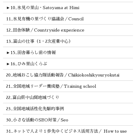
►
10_氷見の里山・Satoyama at Himi
11_氷見有機の里づくり協議会／Council
12_田舎体験／Countryside experience
13_富山の仕事（1・2次産業中心）
►
15_田舎暮らし前の情報
►
16_ひみ里山くらぶ
20_地域おこし協力隊活動報告／Chiikiokoshikyouryokutai
21_全国地域リーダー養成塾／Training school
22_富山県中山間地域づくり
23_全国地域活性化先駆的事例
30_小さな活動のSEO対策／Seo
31_ネットで人より１歩先ゆくビジネス活用方法／ How to use