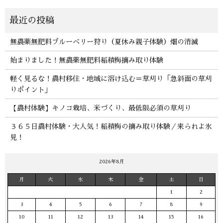
無農薬無肥料ブルーベリー狩り（夏休み親子体験）畑の消滅
始まりました！無農薬無肥料稲積梅摘み取り体験
軽く見るな！農村移住・地域に溶け込む＝草刈り「急斜面の草刈
りポイント」
【農村体験】キノコ栽培、米づくり、最低限必須の草刈り
３６５日農村体験・大人気！稲積梅の摘み取り体験／来られよ氷
見！
2026年8月
月
火
水
木
金
土
日
1
2
3
4
5
6
7
8
9
10
11
12
13
14
15
16