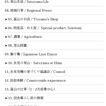
03_里山生活／Satoyama Lfe
04_地域行事／Regional Event
►
05_富山のお店／Toyama's Shop
►
06_特産品・お土産／ Special product, Souvenir
►
07_農業／Agriculture
►
08_里山図鑑
09_獅子舞／Japanese Lion Dance
►
10_氷見の里山・Satoyama at Himi
11_氷見有機の里づくり協議会／Council
12_田舎体験／Countryside experience
13_富山の仕事（1・2次産業中心）
►
15_田舎暮らし前の情報