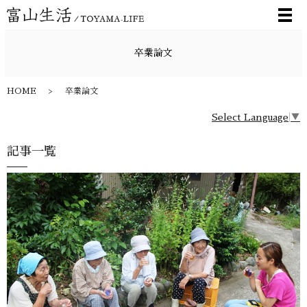
メ
卒業論文
HOME
卒業論文
Select Language
▼
記事一覧