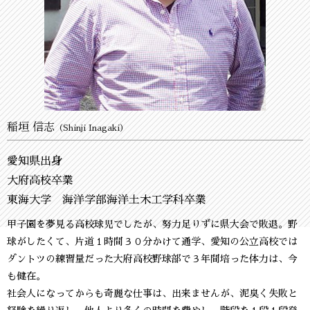
稲垣 信志
（Shinji Inagaki）
愛知県出身
大府高校卒業
東海大学 海洋学部海洋土木工学科卒業
甲子園を夢見る高校球児でしたが、努力足りずに県大会で敗退。野
球がしたくて、片道１時間３０分かけて通学、愛知の公立高校では
ダントツの練習量だった大府高校野球部で３年間培った体力は、今
も健在。
社会人になってからも奇麗な仕事は、出来ませんが、泥臭く失敗と