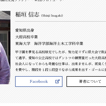
稲垣 信志
（Shinji Inagaki）
愛知県出身
大府高校卒業
東海大学 海洋学部海洋土木工学科卒業
甲子園を夢見る高校球児でしたが、努力足りずに県大会で敗
て通学、愛知の公立高校ではダントツの練習量だった大府高
社会人になってからも奇麗な仕事は、出来ませんが、泥臭く
を費やし、階段を１段１段登りながら成果を出す・ゴールに
Facebook
著者について