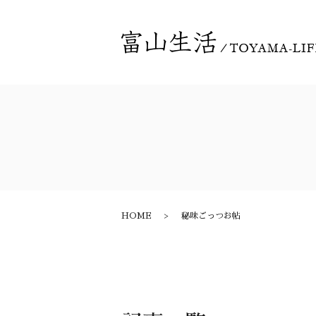
HOME
秘味ごっつお帖