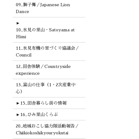
09_獅子舞／Japanese Lion
Dance
►
10_氷見の里山・Satoyama at
Himi
11_氷見有機の里づくり協議会／
Council
12_田舎体験／Countryside
experience
13_富山の仕事（1・2次産業中
心）
►
15_田舎暮らし前の情報
►
16_ひみ里山くらぶ
20_地域おこし協力隊活動報告／
Chiikiokoshikyouryokutai