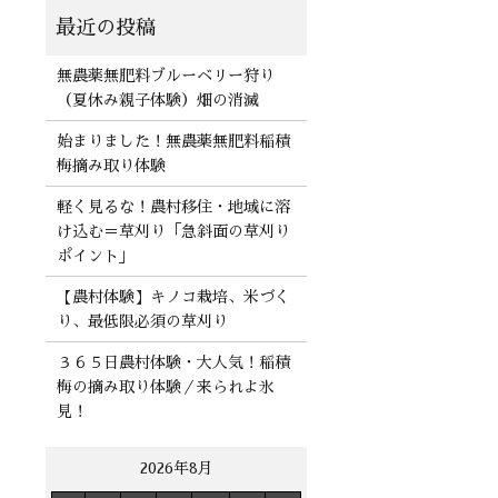
無農薬無肥料ブルーベリー狩り
（夏休み親子体験）畑の消滅
始まりました！無農薬無肥料稲積
梅摘み取り体験
軽く見るな！農村移住・地域に溶
け込む＝草刈り「急斜面の草刈り
ポイント」
【農村体験】キノコ栽培、米づく
り、最低限必須の草刈り
３６５日農村体験・大人気！稲積
梅の摘み取り体験／来られよ氷
見！
2026年8月