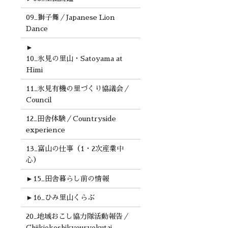
09_獅子舞／Japanese Lion
Dance
►
10_氷見の里山・Satoyama at
Himi
11_氷見有機の里づくり協議会／
Council
12_田舎体験／Countryside
experience
13_富山の仕事（1・2次産業中
心）
►
15_田舎暮らし前の情報
►
16_ひみ里山くらぶ
20_地域おこし協力隊活動報告／
Chiikiokoshikyouryokutai