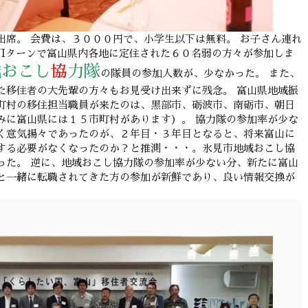
出席。 会費は、３０００円で、小学生以下は無料。 お子さん連れ
JIターンで富山県内各地に定住された６０名弱の方々が参加しま
域おこし
協
力隊
の隊員の参加人数が、少なかった。 また、
た移住者の大先輩の方々もお見受け出来ずに残念。 富山県地域振
町村の移住担当職員が来たのは、黒部市、砺波市、南砺市、朝日
みに富山県には１５市町村があります）。 協力隊の参加率が少な
く意気揚々であったのが、２年目・３年目となると、将来富山に
する必要がなくなったのか？と推測・・・。氷見市地域おこし協
った。 逆に、地域おこし協力隊の参加率が少ない分、新たに富山
と一緒に転職されてきた方の参加が新鮮であり、良い情報交換が