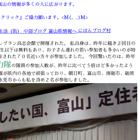
富山の情報が多くの人に広がります。
クリック』ご協力願います。<M(_ _)M>
にほんブログ村
レブラン高志会館で開催された。 私自身は、昨年に続き２回目の
学生以下は無料もあり、お子さん連れの若い参加者も多かいのが特
定住された７０名近い方々が参加しました。 今回驚いたのは、昨年
力隊
の隊員の参加人数が、昨年に比べて５倍ほど多かったよう
隊が県内の各地で頑張っており、朝日町、富山市、南砺市、砺波
氷見市からも私を含め２名が参加しました。