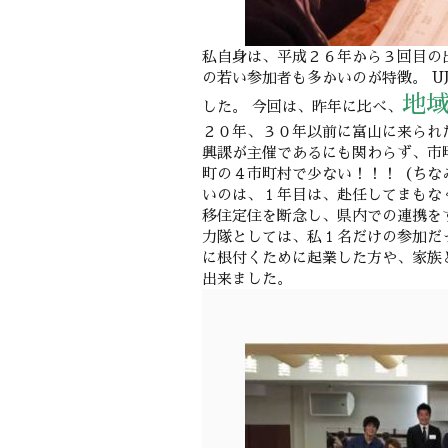
私自身は、平成２６年から３回目の
の若い参加者も多かいのが特徴。 U
地
した。 今回は、昨年に比べ、
２０年、３０年以前に富山に来られ
興課が主催であるにも関わらず、市
町の４市町村で少ない！！！（ちな
いのは、１年目は、赴任してまもな
移住定住を断念し、県内での連携を
力隊としては、私１名だけの参加だ
に根付くために起業した方や、家族
出来ました。