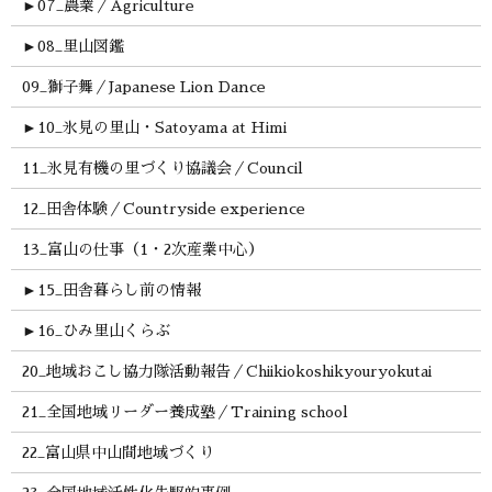
►
07_農業／Agriculture
►
08_里山図鑑
09_獅子舞／Japanese Lion Dance
►
10_氷見の里山・Satoyama at Himi
11_氷見有機の里づくり協議会／Council
12_田舎体験／Countryside experience
13_富山の仕事（1・2次産業中心）
►
15_田舎暮らし前の情報
►
16_ひみ里山くらぶ
20_地域おこし協力隊活動報告／Chiikiokoshikyouryokutai
21_全国地域リーダー養成塾／Training school
22_富山県中山間地域づくり