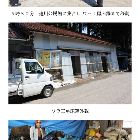
９時３０分 速川公民館に集合し ワラ工房床鍋まで移動
ワラ工房床鍋外観