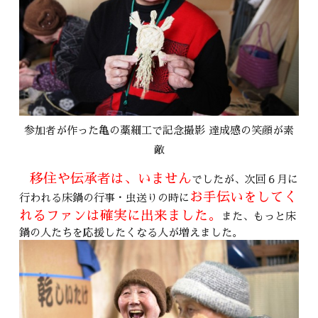
参加者が作った亀の藁細工で記念撮影 達成感の笑顔が素
敵
移住や伝承者は、いません
でしたが、次回６月に
お手伝いをしてく
行われる床鍋の行事・虫送りの時に
れるファンは確実に出来ました。
また、もっと床
鍋の人たちを応援したくなる人が増えました。