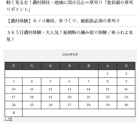
軽く見るな！農村移住・地域に溶け込む＝草刈り「急斜面の草刈
りポイント」
【農村体験】キノコ栽培、米づくり、最低限必須の草刈り
３６５日農村体験・大人気！稲積梅の摘み取り体験／来られよ氷
見！
2026年8月
月
火
水
木
金
土
日
1
2
3
4
5
6
7
8
9
10
11
12
13
14
15
16
17
18
19
20
21
22
23
24
25
26
27
28
29
30
31
« 7月