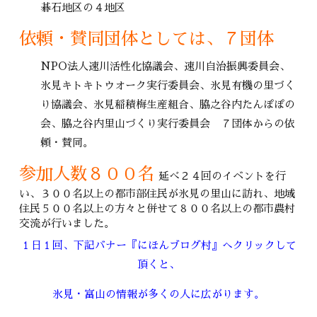
碁石地区の４地区
依頼・賛同団体としては、７団体
NPO法人速川活性化協議会、速川自治振興委員会、
氷見キトキトウオーク実行委員会、氷見有機の里づく
り協議会、氷見稲積梅生産組合、脇之谷内たんぽぽの
会、脇之谷内里山づくり実行委員会 ７団体からの依
頼・賛同。
参加人数８００名
延べ２４回のイベントを行
い、３００名以上の都市部住民が氷見の里山に訪れ、地域
住民５００名以上の方々と併せて８００名以上の都市農村
交流が行いました。
１日１回、下記バナー『にほんブログ村』へクリックして
頂くと、
氷見・富山の情報が多くの人に広がります。