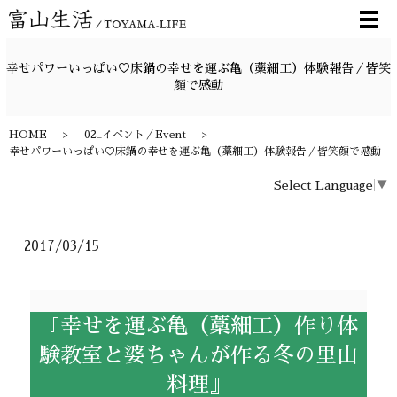
メ
幸せパワーいっぱい♡床鍋の幸せを運ぶ亀（藁細工）体験報告／皆笑
顔で感動
HOME
02_イベント／Event
幸せパワーいっぱい♡床鍋の幸せを運ぶ亀（藁細工）体験報告／皆笑顔で感動
Select Language
▼
2017/03/15
『幸せを運ぶ亀（藁細工）作り体
験教室と婆ちゃんが作る冬の里山
料理』