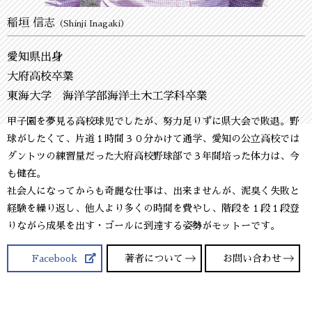
稲垣 信志
（Shinji Inagaki）
愛知県出身
大府高校卒業
東海大学 海洋学部海洋土木工学科卒業
甲子園を夢見る高校球児でしたが、努力足りずに県大会で敗退。野
球がしたくて、片道１時間３０分かけて通学、愛知の公立高校では
ダントツの練習量だった大府高校野球部で３年間培った体力は、今
も健在。
社会人になってからも奇麗な仕事は、出来ませんが、泥臭く失敗と
経験を繰り返し、他人より多くの時間を費やし、階段を１段１段登
りながら成果を出す・ゴールに到達する姿勢がモットーです。
Facebook
著者について
お問い合わせ