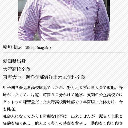
稲垣 信志
（Shinji Inagaki）
愛知県出身
大府高校卒業
東海大学 海洋学部海洋土木工学科卒業
甲子園を夢見る高校球児でしたが、努力足りずに県大会で敗退。野
球がしたくて、片道１時間３０分かけて通学、愛知の公立高校では
ダントツの練習量だった大府高校野球部で３年間培った体力は、今
も健在。
社会人になってからも奇麗な仕事は、出来ませんが、泥臭く失敗と
経験を繰り返し、他人より多くの時間を費やし、階段を１段１段登