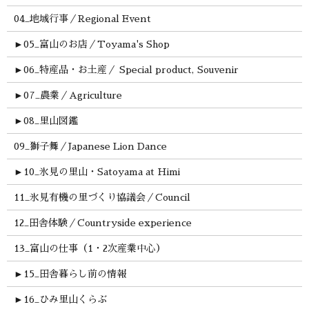
04_地域行事／Regional Event
►
05_富山のお店／Toyama's Shop
►
06_特産品・お土産／ Special product, Souvenir
►
07_農業／Agriculture
►
08_里山図鑑
09_獅子舞／Japanese Lion Dance
►
10_氷見の里山・Satoyama at Himi
11_氷見有機の里づくり協議会／Council
12_田舎体験／Countryside experience
13_富山の仕事（1・2次産業中心）
►
15_田舎暮らし前の情報
►
16_ひみ里山くらぶ