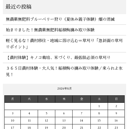
無農薬無肥料ブルーベリー狩り（夏休み親子体験）畑の消滅
始まりました！無農薬無肥料稲積梅摘み取り体験
軽く見るな！農村移住・地域に溶け込む＝草刈り「急斜面の草刈
りポイント」
【農村体験】キノコ栽培、米づくり、最低限必須の草刈り
３６５日農村体験・大人気！稲積梅の摘み取り体験／来られよ氷
見！
2026年8月
月
火
水
木
金
土
日
1
2
3
4
5
6
7
8
9
10
11
12
13
14
15
16
17
18
19
20
21
22
23