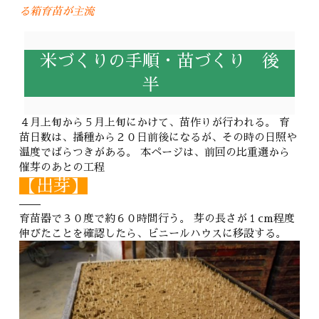
る箱育苗が主流
米づくりの手順・苗づくり 後
半
４月上旬から５月上旬にかけて、苗作りが行われる。 育
苗日数は、播種から２０日前後になるが、その時の日照や
温度でばらつきがある。 本ページは、前回の比重選から
催芽のあとの工程
【出芽】
育苗器で３０度で約６０時間行う。 芽の長さが１cm程度
伸びたことを確認したら、ビニールハウスに移設する。