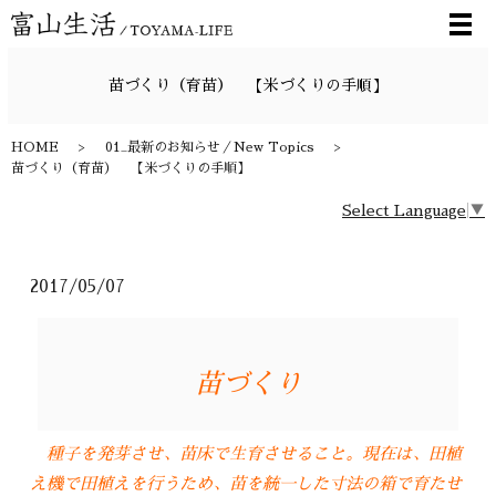
メ
苗づくり（育苗） 【米づくりの手順】
HOME
01_最新のお知らせ／New Topics
苗づくり（育苗） 【米づくりの手順】
Select Language
▼
2017/05/07
苗づくり
種子を発芽させ、苗床で生育させること。現在は、田植
え機で田植えを行うため、苗を統一した寸法の箱で育たせ