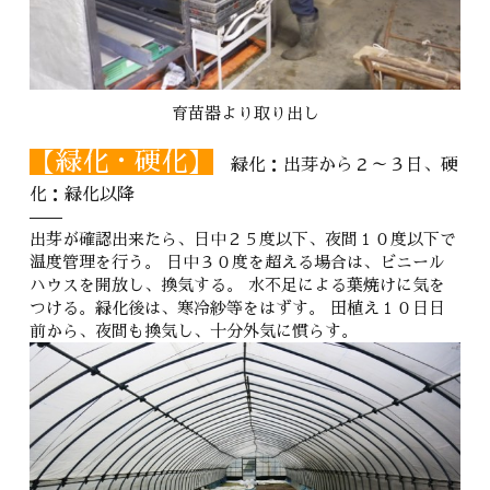
育苗器より取り出し
【緑化・硬化】
緑化：出芽から２～３日、硬
化：緑化以降
出芽が確認出来たら、日中２５度以下、夜間１０度以下で
温度管理を行う。 日中３０度を超える場合は、ビニール
ハウスを開放し、換気する。 水不足による葉焼けに気を
つける。緑化後は、寒冷紗等をはずす。 田植え１０日日
前から、夜間も換気し、十分外気に慣らす。