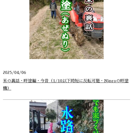
2025/04/06
米の裏話・畔塗編・今昔（1/10以下時短に反転可能・Niproの畔塗
機）