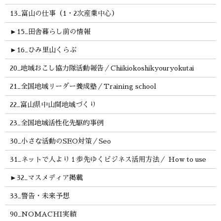
13_富山の仕事（1・2次産業中心）
►
15_田舎暮らし前の情報
►
16_ひみ里山くらぶ
20_地域おこし協力隊活動報告／Chiikiokoshikyouryokutai
21_全国地域リーダー養成塾／Training school
22_富山県中山間地域づくり
23_全国地域活性化先駆的事例
30_小さな活動のSEO対策／Seo
31_ネットで人より１歩先ゆくビジネス活用方法／ How to use
►
32_マスメディア掲載
33_警告・未来予想
90_NOMACHI実績