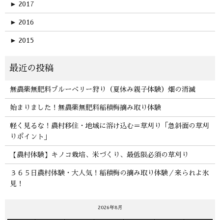
►
2017
►
2016
►
2015
無農薬無肥料ブルーベリー狩り（夏休み親子体験）畑の消滅
始まりました！無農薬無肥料稲積梅摘み取り体験
軽く見るな！農村移住・地域に溶け込む＝草刈り「急斜面の草刈
りポイント」
【農村体験】キノコ栽培、米づくり、最低限必須の草刈り
３６５日農村体験・大人気！稲積梅の摘み取り体験／来られよ氷
見！
2026年8月