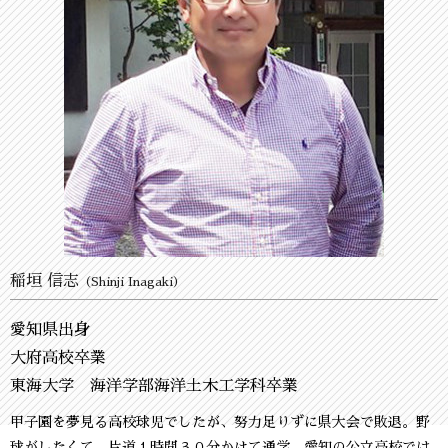
稲垣 信志
（Shinji Inagaki）
愛知県出身
大府高校卒業
東海大学 海洋学部海洋土木工学科卒業
甲子園を夢見る高校球児でしたが、努力足りずに県大会で敗退。野
球がしたくて、片道１時間３０分かけて通学、愛知の公立高校では