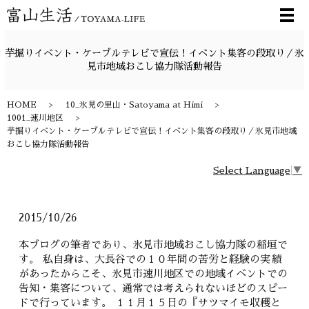
メ
芋掘りイベント・ケーブルテレビで宣伝！イベント集客の段取り／氷
見市地域おこし協力隊活動報告
HOME
10_氷見の里山・Satoyama at Himi
1001_速川地区
芋掘りイベント・ケーブルテレビで宣伝！イベント集客の段取り／氷見市地域
おこし協力隊活動報告
Select Language
▼
2015/10/26
本ブログの筆者であり、氷見市地域おこし協力隊の稲垣で
す。 私自身は、大長谷での１０年間の苦労と経験の実績
があったからこそ、氷見市速川地区での地域イベントでの
告知・集客について、通常では考えられないほどのスピー
ドで行っています。 １１月１５日の『サツマイモ収穫と