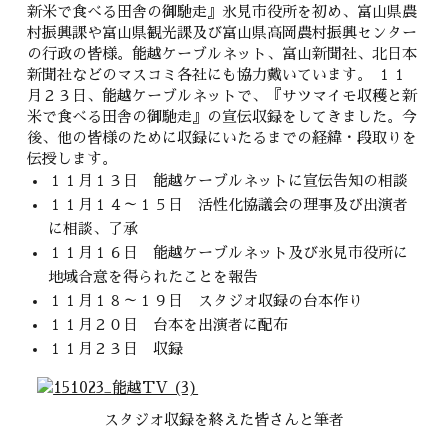
新米で食べる田舎の御馳走』氷見市役所を初め、富山県農
村振興課や富山県観光課及び富山県高岡農村振興センター
の行政の皆様。能越ケーブルネット、富山新聞社、北日本
新聞社などのマスコミ各社にも協力戴いています。 １１
月２３日、能越ケーブルネットで、『サツマイモ収穫と新
米で食べる田舎の御馳走』の宣伝収録をしてきました。今
後、他の皆様のために収録にいたるまでの経緯・段取りを
伝授します。
１１月１３日 能越ケーブルネットに宣伝告知の相談
１１月１４～１５日 活性化協議会の理事及び出演者
に相談、了承
１１月１６日 能越ケーブルネット及び氷見市役所に
地域合意を得られたことを報告
１１月１８～１９日 スタジオ収録の台本作り
１１月２０日 台本を出演者に配布
１１月２３日 収録
スタジオ収録を終えた皆さんと筆者