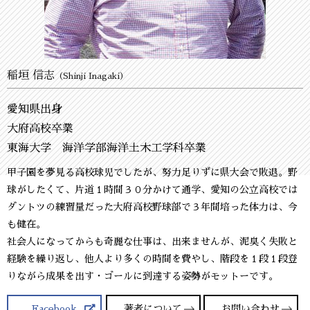
稲垣 信志
（Shinji Inagaki）
愛知県出身
大府高校卒業
東海大学 海洋学部海洋土木工学科卒業
甲子園を夢見る高校球児でしたが、努力足りずに県大会で敗退。野
球がしたくて、片道１時間３０分かけて通学、愛知の公立高校では
ダントツの練習量だった大府高校野球部で３年間培った体力は、今
も健在。
社会人になってからも奇麗な仕事は、出来ませんが、泥臭く失敗と
経験を繰り返し、他人より多くの時間を費やし、階段を１段１段登
りながら成果を出す・ゴールに到達する姿勢がモットーです。
Facebook
著者について
お問い合わせ