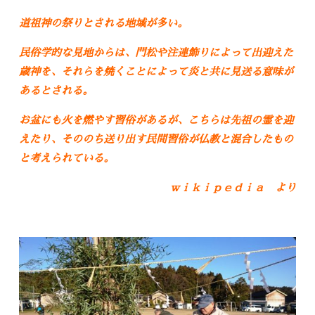
道祖神の祭りとされる地域が多い。
民俗学的な見地からは、門松や注連飾りによって出迎えた
歳神を、それらを焼くことによって炎と共に見送る意味が
あるとされる。
お盆にも火を燃やす習俗があるが、こちらは先祖の霊を迎
えたり、そののち送り出す民間習俗が仏教と混合したもの
と考えられている。
ｗｉｋｉｐｅｄｉａ より