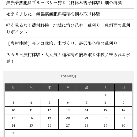
無農薬無肥料ブルーベリー狩り（夏休み親子体験）畑の消滅
始まりました！無農薬無肥料稲積梅摘み取り体験
軽く見るな！農村移住・地域に溶け込む＝草刈り「急斜面の草刈
りポイント」
【農村体験】キノコ栽培、米づくり、最低限必須の草刈り
３６５日農村体験・大人気！稲積梅の摘み取り体験／来られよ氷
見！
2026年8月
月
火
水
木
金
土
日
1
2
3
4
5
6
7
8
9
10
11
12
13
14
15
16
17
18
19
20
21
22
23
24
25
26
27
28
29
30
31