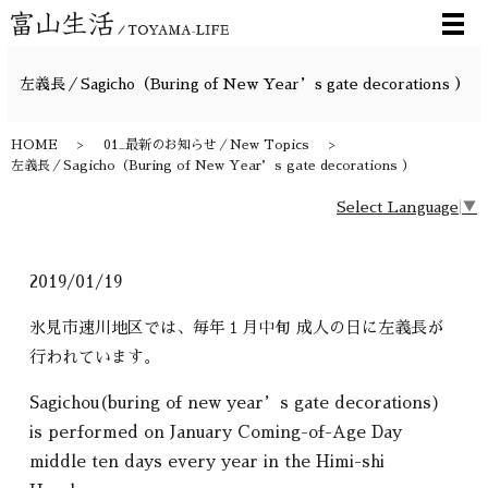
メ
左義長／Sagicho（Buring of New Year’s gate decorations ）
HOME
01_最新のお知らせ／New Topics
左義長／Sagicho（Buring of New Year’s gate decorations ）
Select Language
▼
2019/01/19
氷見市速川地区では、毎年１月中旬 成人の日に左義長が
行われています。
Sagichou(buring of new year’s gate decorations)
is performed on January Coming-of-Age Day
middle ten days every year in the Himi-shi