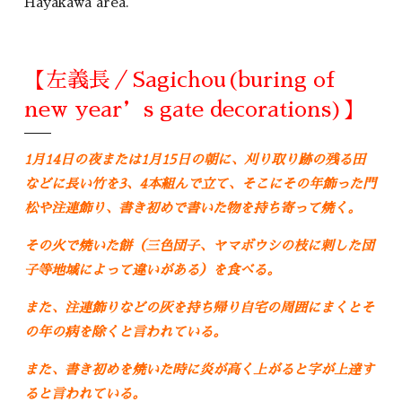
Hayakawa area.
【左義長／Sagichou(buring of
new year’s gate decorations)】
1月14日の夜または1月15日の朝に、刈り取り跡の残る田
などに長い竹を3、4本組んで立て、そこにその年飾った門
松や注連飾り、書き初めで書いた物を持ち寄って焼く。
その火で焼いた餅（三色団子、ヤマボウシの枝に刺した団
子等地域によって違いがある）を食べる。
また、注連飾りなどの灰を持ち帰り自宅の周囲にまくとそ
の年の病を除くと言われている。
また、書き初めを焼いた時に炎が高く上がると字が上達す
ると言われている。