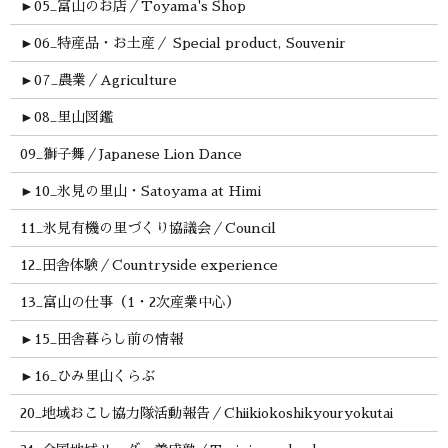
►
05_富山のお店／Toyama's Shop
►
06_特産品・お土産／ Special product, Souvenir
►
07_農業／Agriculture
►
08_里山図鑑
09_獅子舞／Japanese Lion Dance
►
10_氷見の里山・Satoyama at Himi
11_氷見有機の里づくり協議会／Council
12_田舎体験／Countryside experience
13_富山の仕事（1・2次産業中心）
►
15_田舎暮らし前の情報
►
16_ひみ里山くらぶ
20_地域おこし協力隊活動報告／Chiikiokoshikyouryokutai