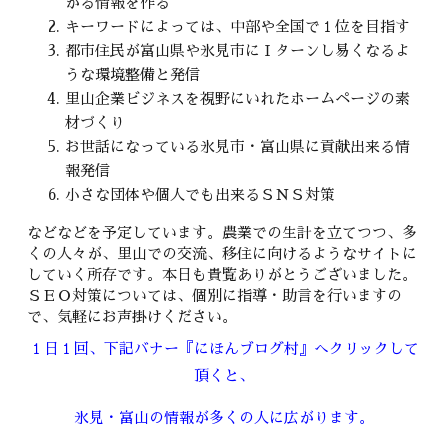
がる情報を作る
キーワードによっては、中部や全国で１位を目指す
都市住民が富山県や氷見市にＩターンし易くなるよ
うな環境整備と発信
里山企業ビジネスを視野にいれたホームページの素
材づくり
お世話になっている氷見市・富山県に貢献出来る情
報発信
小さな団体や個人でも出来るＳＮＳ対策
などなどを予定しています。農業での生計を立てつつ、多
くの人々が、里山での交流、移住に向けるようなサイトに
していく所存です。本日も貴覧ありがとうございました。
ＳＥＯ対策については、個別に指導・助言を行いますの
で、気軽にお声掛けください。
１日１回、下記バナー『にほんブログ村』へクリックして
頂くと、
氷見・富山の情報が多くの人に広がります。