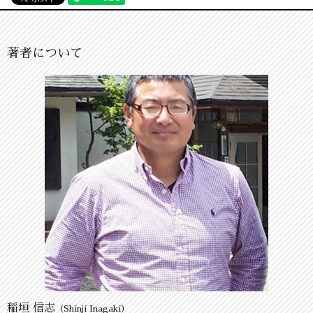
著者について
稲垣 信志
（Shinji Inagaki）