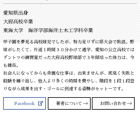
愛知県出身
大府高校卒業
東海大学 海洋学部海洋土木工学科卒業
甲子園を夢見る高校球児でしたが、努力足りずに県大会で敗退。野
球がしたくて、片道１時間３０分かけて通学、愛知の公立高校では
ダントツの練習量だった大府高校野球部で３年間培った体力は、今
も健在。
社会人になってからも奇麗な仕事は、出来ませんが、泥臭く失敗と
経験を繰り返し、他人より多くの時間を費やし、階段を１段１段登
りながら成果を出す・ゴールに到達する姿勢がモットーです。
Facebook
著者について
お問い合わせ