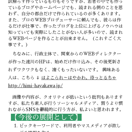
訳解らず作っているものもそうですが、若者の中でも作っ
ているブログやホームページでも、読まれる側のことを思
わず、自分の都合だけで作られているのが多くあります。
また、プロのWEBプロデューサーに頼んでも、彼らは作
るだけが仕事で、作ったブログを上位に上げるノウハウは
知っていても実際にしたことがない人が多いので、読まれ
るWEBページを作ることが出来ません。（これすごく大
事です。）
ちなみに、行政主体で、関東からのWEBディレクター
が作った速川のHPは、始めだけ作り込み、その後更新さ
れずワクワクもなく、凄くもったいないです。 興味ある
人は、こちら ⇓
はよこられ～はやかわ。待っとるちゃ
http://himi-hayakawa.jp/
画像や内容が、クオリティが低いという批判もあります
すが、私たち素人が行うソーシャルメディア、習うより慣
れながらSNSを継続的に行う方が、私よいと思われます。
【今後の展開として】
ビックキーワードで、利用者やマスメディアが欲し