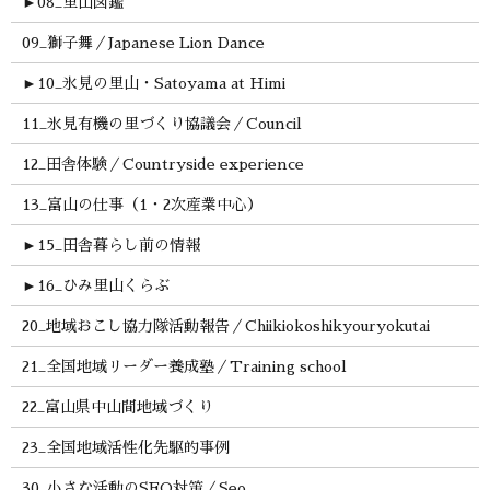
►
08_里山図鑑
09_獅子舞／Japanese Lion Dance
►
10_氷見の里山・Satoyama at Himi
11_氷見有機の里づくり協議会／Council
12_田舎体験／Countryside experience
13_富山の仕事（1・2次産業中心）
►
15_田舎暮らし前の情報
►
16_ひみ里山くらぶ
20_地域おこし協力隊活動報告／Chiikiokoshikyouryokutai
21_全国地域リーダー養成塾／Training school
22_富山県中山間地域づくり
23_全国地域活性化先駆的事例
30_小さな活動のSEO対策／Seo