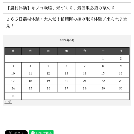
【農村体験】キノコ栽培、米づくり、最低限必須の草刈り
３６５日農村体験・大人気！稲積梅の摘み取り体験／来られよ氷
見！
2026年8月
月
火
水
木
金
土
日
1
2
3
4
5
6
7
8
9
10
11
12
13
14
15
16
17
18
19
20
21
22
23
24
25
26
27
28
29
30
31
« 7月