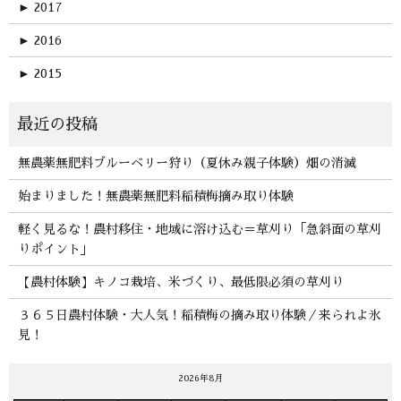
►
2017
►
2016
►
2015
無農薬無肥料ブルーベリー狩り（夏休み親子体験）畑の消滅
始まりました！無農薬無肥料稲積梅摘み取り体験
軽く見るな！農村移住・地域に溶け込む＝草刈り「急斜面の草刈
りポイント」
【農村体験】キノコ栽培、米づくり、最低限必須の草刈り
３６５日農村体験・大人気！稲積梅の摘み取り体験／来られよ氷
見！
2026年8月