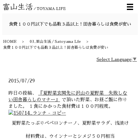
メ
食費１００円以下でも品数３品以上！田舎暮らしは食費が安い
HOME
03_里山生活／Satoyama Lfe
食費１００円以下でも品数３品以上！田舎暮らしは食費が安い
Select Language
▼
2015/07/29
昨日の投稿、
『夏野菜玄関先に沢山の夏野菜 失敗しな
い田舎暮らしのマナー』
で頂いた野菜、お昼ご飯に作り
ました。 １食にかかった食材費は１００円程度。
夏野菜たっぷりペペロンチーノ、夏野菜サラダ、浅漬け
材料費は、ウインナーとシメジ５０円相当