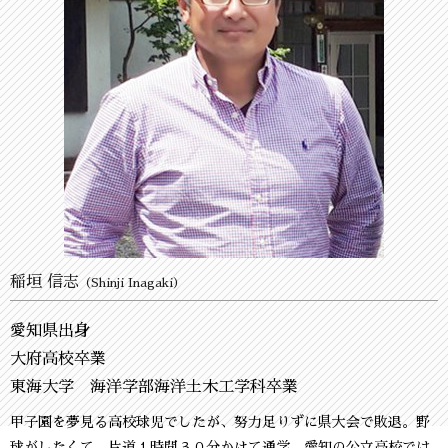
稲垣 信志
（Shinji Inagaki）
愛知県出身
大府高校卒業
東海大学 海洋学部海洋土木工学科卒業
甲子園を夢見る高校球児でしたが、努力足りずに県大会で敗退。野
球がしたくて、片道１時間３０分かけて通学、愛知の公立高校では