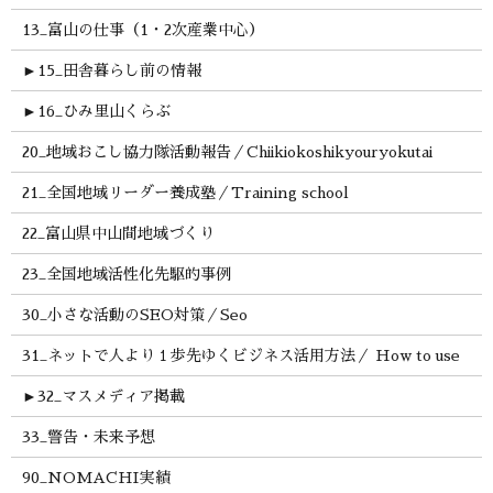
13_富山の仕事（1・2次産業中心）
►
15_田舎暮らし前の情報
►
16_ひみ里山くらぶ
20_地域おこし協力隊活動報告／Chiikiokoshikyouryokutai
21_全国地域リーダー養成塾／Training school
22_富山県中山間地域づくり
23_全国地域活性化先駆的事例
30_小さな活動のSEO対策／Seo
31_ネットで人より１歩先ゆくビジネス活用方法／ How to use
►
32_マスメディア掲載
33_警告・未来予想
90_NOMACHI実績