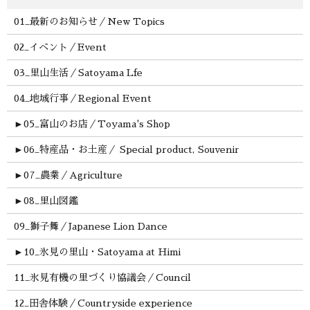
01_最新のお知らせ／New Topics
02_イベント／Event
03_里山生活／Satoyama Lfe
04_地域行事／Regional Event
►
05_富山のお店／Toyama's Shop
►
06_特産品・お土産／ Special product, Souvenir
►
07_農業／Agriculture
►
08_里山図鑑
09_獅子舞／Japanese Lion Dance
►
10_氷見の里山・Satoyama at Himi
11_氷見有機の里づくり協議会／Council
12_田舎体験／Countryside experience