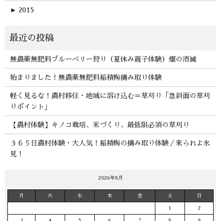
►
2015
無農薬無肥料ブルーベリー狩り（夏休み親子体験）畑の消滅
始まりました！無農薬無肥料稲積梅摘み取り体験
軽く見るな！農村移住・地域に溶け込む＝草刈り「急斜面の草刈
りポイント」
【農村体験】キノコ栽培、米づくり、最低限必須の草刈り
３６５日農村体験・大人気！稲積梅の摘み取り体験／来られよ氷
見！
2026年8月
月
火
水
木
金
土
日
1
2
3
4
5
6
7
8
9