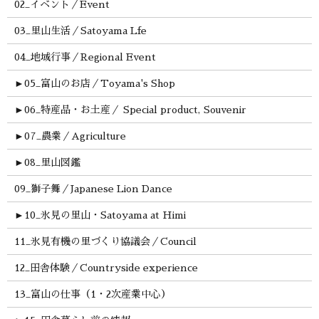
02_イベント／Event
03_里山生活／Satoyama Lfe
04_地域行事／Regional Event
►
05_富山のお店／Toyama's Shop
►
06_特産品・お土産／ Special product, Souvenir
►
07_農業／Agriculture
►
08_里山図鑑
09_獅子舞／Japanese Lion Dance
►
10_氷見の里山・Satoyama at Himi
11_氷見有機の里づくり協議会／Council
12_田舎体験／Countryside experience
13_富山の仕事（1・2次産業中心）