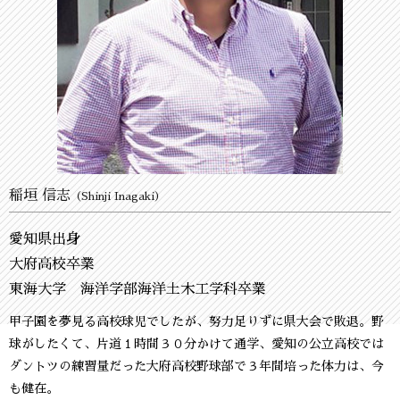
稲垣 信志
（Shinji Inagaki）
愛知県出身
大府高校卒業
東海大学 海洋学部海洋土木工学科卒業
甲子園を夢見る高校球児でしたが、努力足りずに県大会で敗退。野
球がしたくて、片道１時間３０分かけて通学、愛知の公立高校では
ダントツの練習量だった大府高校野球部で３年間培った体力は、今
も健在。