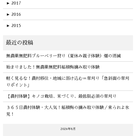
►
2017
►
2016
►
2015
無農薬無肥料ブルーベリー狩り（夏休み親子体験）畑の消滅
始まりました！無農薬無肥料稲積梅摘み取り体験
軽く見るな！農村移住・地域に溶け込む＝草刈り「急斜面の草刈
りポイント」
【農村体験】キノコ栽培、米づくり、最低限必須の草刈り
３６５日農村体験・大人気！稲積梅の摘み取り体験／来られよ氷
見！
2026年8月