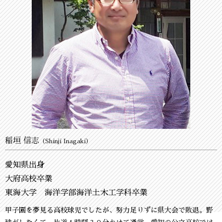
稲垣 信志
（Shinji Inagaki）
愛知県出身
大府高校卒業
東海大学 海洋学部海洋土木工学科卒業
甲子園を夢見る高校球児でしたが、努力足りずに県大会で敗退。野