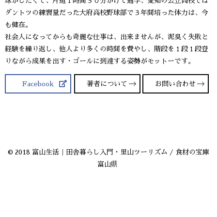
球がしたくて、片道１時間３０分かけて通学、愛知の公立高校では
ダントツの練習量だった大府高校野球部で３年間培った体力は、今
も健在。
社会人になってからも奇麗な仕事は、出来ませんが、泥臭く失敗と
経験を繰り返し、他人より多くの時間を費やし、階段を１段１段登
りながら成果を出す・ゴールに到達する姿勢がモットーです。
Facebook
著者について
お問い合わせ
© 2018 富山生活｜田舎暮らし入門・里山ツーリズム / 食材の宝庫
富山県