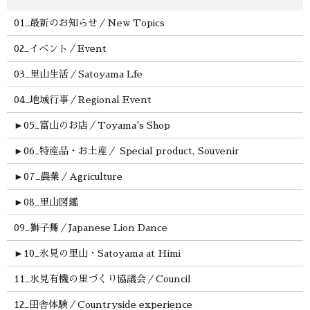
01_最新のお知らせ／New Topics
02_イベント／Event
03_里山生活／Satoyama Lfe
04_地域行事／Regional Event
►
05_富山のお店／Toyama's Shop
►
06_特産品・お土産／ Special product, Souvenir
►
07_農業／Agriculture
►
08_里山図鑑
09_獅子舞／Japanese Lion Dance
►
10_氷見の里山・Satoyama at Himi
11_氷見有機の里づくり協議会／Council
12_田舎体験／Countryside experience