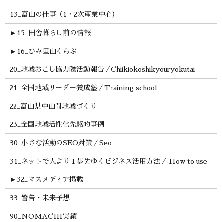
13_富山の仕事（1・2次産業中心）
►
15_田舎暮らし前の情報
►
16_ひみ里山くらぶ
20_地域おこし協力隊活動報告／Chiikiokoshikyouryokutai
21_全国地域リーダー養成塾／Training school
22_富山県中山間地域づくり
23_全国地域活性化先駆的事例
30_小さな活動のSEO対策／Seo
31_ネットで人より１歩先ゆくビジネス活用方法／ How to use
►
32_マスメディア掲載
33_警告・未来予想
90_NOMACHI実績