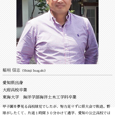
稲垣 信志
（Shinji Inagaki）
愛知県出身
大府高校卒業
東海大学 海洋学部海洋土木工学科卒業
甲子園を夢見る高校球児でしたが、努力足りずに県大会で敗退。野
球がしたくて、片道１時間３０分かけて通学、愛知の公立高校では