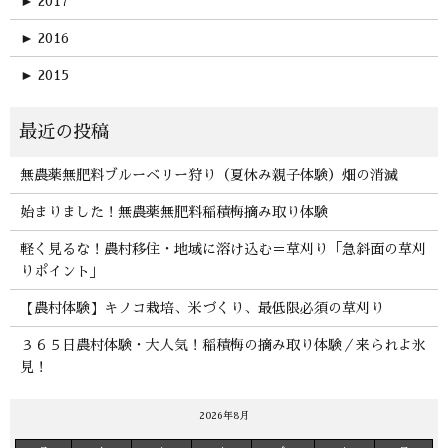
►
2017
►
2016
►
2015
無農薬無肥料ブルーベリー狩り（夏休み親子体験）畑の消滅
始まりました！無農薬無肥料稲積梅摘み取り体験
軽く見るな！農村移住・地域に溶け込む＝草刈り「急斜面の草刈
りポイント」
【農村体験】キノコ栽培、米づくり、最低限必須の草刈り
３６５日農村体験・大人気！稲積梅の摘み取り体験／来られよ氷
見！
2026年8月