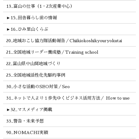
13_富山の仕事（1・2次産業中心）
►
15_田舎暮らし前の情報
►
16_ひみ里山くらぶ
20_地域おこし協力隊活動報告／Chiikiokoshikyouryokutai
21_全国地域リーダー養成塾／Training school
22_富山県中山間地域づくり
23_全国地域活性化先駆的事例
30_小さな活動のSEO対策／Seo
31_ネットで人より１歩先ゆくビジネス活用方法／ How to use
►
32_マスメディア掲載
33_警告・未来予想
90_NOMACHI実績