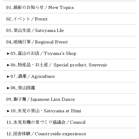
01_最新のお知らせ／New Topics
02_イベント／Event
03_里山生活／Satoyama Lfe
04_地域行事／Regional Event
►
05_富山のお店／Toyama's Shop
►
06_特産品・お土産／ Special product, Souvenir
►
07_農業／Agriculture
►
08_里山図鑑
09_獅子舞／Japanese Lion Dance
►
10_氷見の里山・Satoyama at Himi
11_氷見有機の里づくり協議会／Council
12_田舎体験／Countryside experience