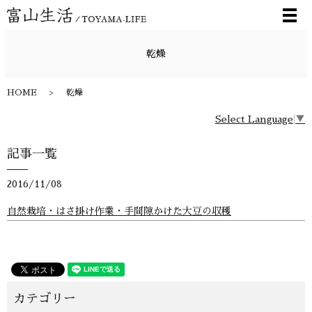
メ
乾燥
HOME
乾燥
Select Language
▼
記事一覧
2016/11/08
自然栽培・はさ掛け作業・手間隙かけた大豆の収穫