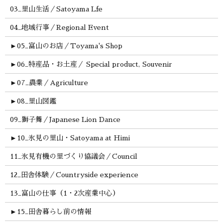
03_里山生活／Satoyama Lfe
04_地域行事／Regional Event
►
05_富山のお店／Toyama's Shop
►
06_特産品・お土産／ Special product, Souvenir
►
07_農業／Agriculture
►
08_里山図鑑
09_獅子舞／Japanese Lion Dance
►
10_氷見の里山・Satoyama at Himi
11_氷見有機の里づくり協議会／Council
12_田舎体験／Countryside experience
13_富山の仕事（1・2次産業中心）
►
15_田舎暮らし前の情報