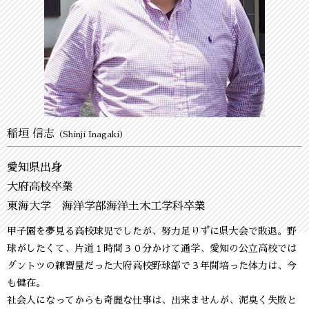
稲垣 信志
（Shinji Inagaki）
愛知県出身
大府高校卒業
東海大学 海洋学部海洋土木工学科卒業
甲子園を夢見る高校球児でしたが、努力足りずに県大会で敗退。野
球がしたくて、片道１時間３０分かけて通学、愛知の公立高校では
ダントツの練習量だった大府高校野球部で３年間培った体力は、今
も健在。
社会人になってからも奇麗な仕事は、出来ませんが、泥臭く失敗と