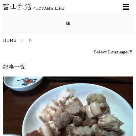
メ
卵
HOME
卵
Select Language
▼
記事一覧