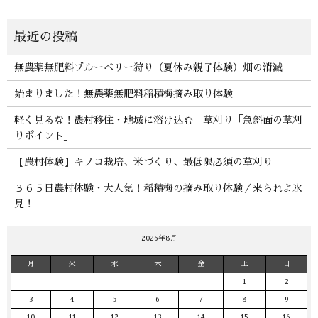
無農薬無肥料ブルーベリー狩り（夏休み親子体験）畑の消滅
始まりました！無農薬無肥料稲積梅摘み取り体験
軽く見るな！農村移住・地域に溶け込む＝草刈り「急斜面の草刈
りポイント」
【農村体験】キノコ栽培、米づくり、最低限必須の草刈り
３６５日農村体験・大人気！稲積梅の摘み取り体験／来られよ氷
見！
2026年8月
月
火
水
木
金
土
日
1
2
3
4
5
6
7
8
9
10
11
12
13
14
15
16